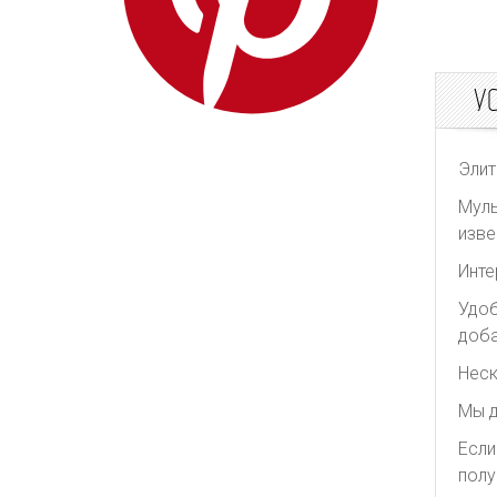
Puma
Sacai
У
The Attico
The Row
Undercover
Элит
Versache
Муль
изве
Vetements
Victoria Beckham
Инте
We11done
Удоб
доба
Yves Saint Laurent
Неск
Zadig&Voltaire
Мы д
Если
полу