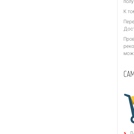
полу
К то
Пере
Дост
Пров
реко
може
СА
Д