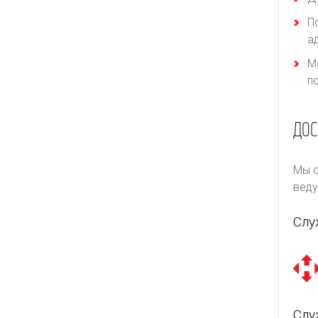
П
а
М
п
ДОС
Мы о
веду
Слу
Слу