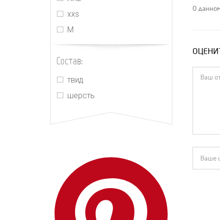
Heron Preston
О данном
xxs
Jacquemus
М
Jil Sander
ОЦЕНИТ
Kimhekim
Состав:
Lanvin
твид
Loewe
шерсть
Louis Vuitton
Magda Butrym
Marni
MIU MIU
MM6 Maison Margiela
Off-White
Palm Angels
PRADA