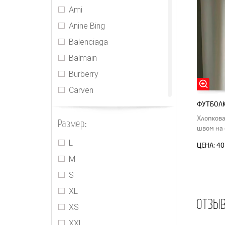
Ami
Anine Bing
Balenciaga
Balmain
Burberry
Carven
ФУТБОЛК
CDR
Хлопкова
Размер:
Celine
швом на 
CHNL
L
ЦЕНА:
40
Chrome Hearts
M
Fendi
S
Ganni
XL
ОТЗЫ
Gucci
XS
Hermes
XXL