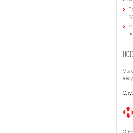
П
а
М
п
ДОС
Мы о
веду
Слу
Слу