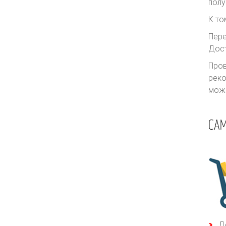
полу
К то
Пере
Дост
Пров
реко
може
СА
Д