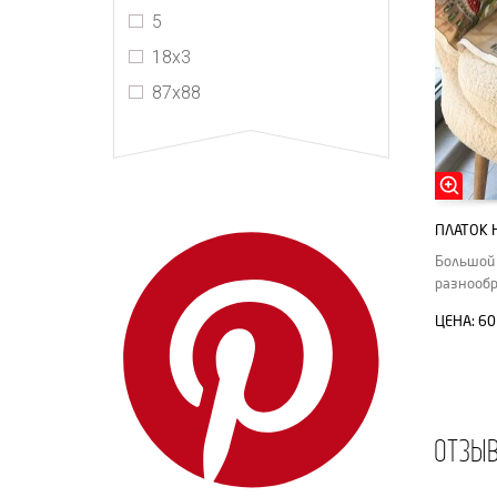
5
18x3
87х88
ПЛАТОК 
Большой 
разнообр
окантовк
ЦЕНА:
60
ОТЗЫ