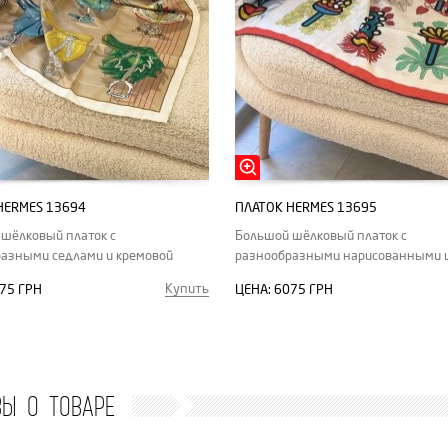
HERMES 13694
ПЛАТОК HERMES 13695
шёлковый платок с
Большой шёлковый платок с
азными седлами и кремовой
разнообразными нарисованными 
ой
botanica grafica
Купить
75 ГРН
ЦЕНА:
6075 ГРН
ВЫ О ТОВАРЕ