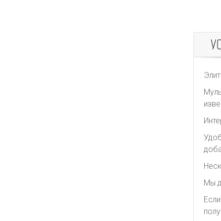
У
Элит
Муль
изве
Инте
Удоб
доба
Неск
Мы д
Если
полу