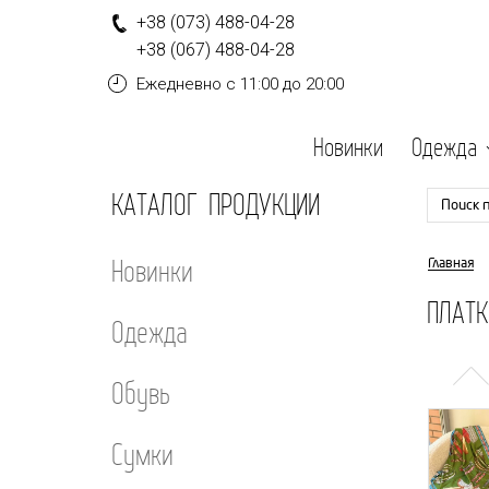
+
3
8
(0
7
3
)
4
8
8-
0
4-
2
8
+
3
8
(0
6
7
)
4
8
8-
0
4-
2
8
Ежедневно
с 11:00 до 20:00
Новинки
Одежда
КАТАЛОГ ПРОДУКЦИИ
Поиск 
Новинки
Главная
ПЛАТ
Одежда
Обувь
Сумки