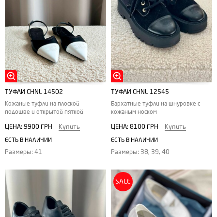
ТУФЛИ CHNL 14502
ТУФЛИ CHNL 12545
Кожаные туфли на плоской
Бархатные туфли на шнуровке с
подошве и открытой пяткой
кожаным носком
ЦЕНА:
9900 ГРН
Купить
ЦЕНА:
8100 ГРН
Купить
ЕСТЬ В НАЛИЧИИ
ЕСТЬ В НАЛИЧИИ
Размеры: 41
Размеры: 38, 39, 40
SALE