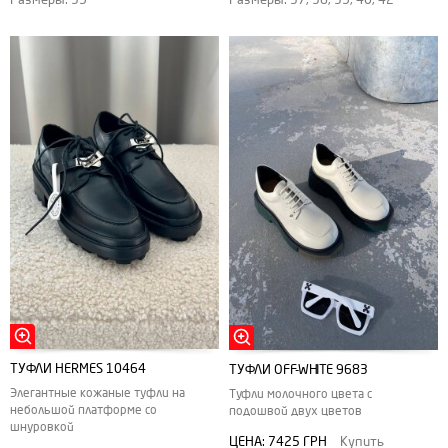
ТУФЛИ HERMES 10464
ТУФЛИ ОFF-WHITE 9683
Элегантные кожаные туфли на
Туфли молочного цвета с
небольшой платформе со
подошвой двух цветов
шнуровкой
ЦЕНА:
7425 ГРН
Купить