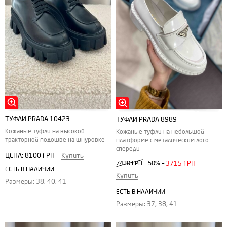
ТУФЛИ PRADA 10423
ТУФЛИ PRADA 8989
Кожаные туфли на высокой
Кожаные туфли на небольшой
тракторной подошве на шнуровке
платформе с металическим лого
спереди
ЦЕНА:
8100 ГРН
Купить
—
7430 ГРН
50%
=
3715 ГРН
ЕСТЬ В НАЛИЧИИ
Купить
Размеры: 38, 40, 41
ЕСТЬ В НАЛИЧИИ
Размеры: 37, 38, 41