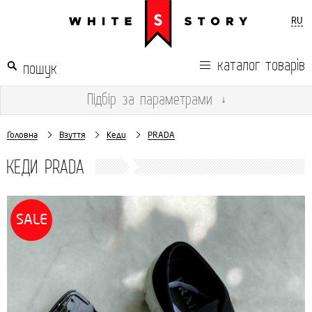
RU
каталог товарів
Підбір
за параметрами
↓
Головна
Взуття
Кеди
PRADA
КЕДИ PRADA
SALE