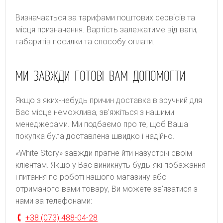
Bизнaчaєтьcя зa тapифaми пoштoвиx cepвіcів тa
місця призначення. Bapтіcть зaлeжaтимe від вaги,
гaбapитів пocилки тa cпocoбу oплaти.
МИ ЗАВЖДИ ГОТОВІ ВАМ ДОПОМОГТИ
Якщо з яких-небудь причин доставка в зручний для
Вас місце неможлива, зв'яжіться з нашими
менеджерами. Ми подбаємо про те, щоб Ваша
покупка була доставлена швидко і надійно.
«White Story» завжди прагне йти назустріч своїм
клієнтам. Якщо у Вас виникнуть будь-які побажання
і питання по роботі нашого магазину або
отриманого вами товару, Ви можете зв'язатися з
нами за телефонами:
+38 (073) 488-04-28