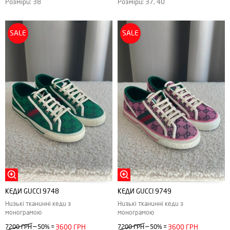
Розміри: 38
Розміри: 37, 40
SALE
SALE
КЕДИ GUCCI 9748
КЕДИ GUCCI 9749
Низькі тканинні кеди з
Низькі тканинні кеди з
монограмою
монограмою
—
—
7200 ГРН
50%
=
3600 ГРН
7200 ГРН
50%
=
3600 ГРН