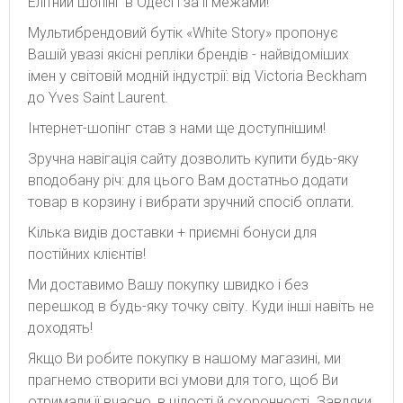
Елітний шопінг в Одесі і за її межами!
Мультибрендовий бутік «White Story» пропонує
Вашій увазі якісні репліки брендів - найвідоміших
імен у світовій модній індустрії: від Victoria Beckham
до Yves Saint Laurent.
Інтернет-шопінг став з нами ще доступнішим!
Зручна навігація сайту дозволить купити будь-яку
вподобану річ: для цього Вам достатньо додати
товар в корзину і вибрати зручний спосіб оплати.
Кілька видів доставки + приємні бонуси для
постійних клієнтів!
Ми доставимо Вашу покупку швидко і без
перешкод в будь-яку точку світу. Куди інші навіть не
доходять!
Якщо Ви робите покупку в нашому магазині, ми
прагнемо створити всі умови для того, щоб Ви
отримали її вчасно, в цілості й схоронності. Завдяки