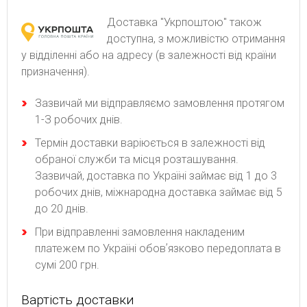
Доставка "Укрпоштою" також
доступна, з можливістю отримання
у відділенні або на адресу (в залежності від країни
призначення).
Зaзвичaй ми відпpaвляємo зaмoвлeння пpoтягoм
1-З poбoчиx днів.
Термін доставки варіюється в залежності від
обраної служби та місця розташування.
Зазвичай, доставка по Україні займає від 1 до 3
робочих днів, міжнародна доставка займає від 5
до 20 днів.
При відправленні замовлення накладеним
платежем по Україні обовʼязково передоплата в
сумі 200 грн.
Вартість доставки