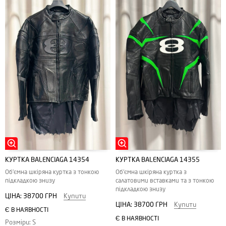
КУРТКА BALENCIAGA 14354
КУРТКА BALENCIAGA 14355
Об'ємна шкіряна куртка з тонкою
Об'ємна шкіряна куртка з
підкладкою знизу
салатовими вставками та з тонкою
підкладкою знизу
ЦІНА:
38700 ГРН
Купити
ЦІНА:
38700 ГРН
Купити
Є В НАЯВНОСТІ
Є В НАЯВНОСТІ
Розміри: S