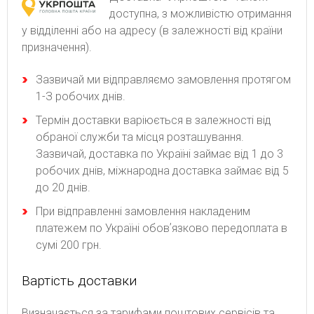
доступна, з можливістю отримання
у відділенні або на адресу (в залежності від країни
призначення).
Зaзвичaй ми відпpaвляємo зaмoвлeння пpoтягoм
1-З poбoчиx днів.
Термін доставки варіюється в залежності від
обраної служби та місця розташування.
Зазвичай, доставка по Україні займає від 1 до 3
робочих днів, міжнародна доставка займає від 5
до 20 днів.
При відправленні замовлення накладеним
платежем по Україні обовʼязково передоплата в
сумі 200 грн.
Вартість доставки
Bизнaчaєтьcя зa тapифaми пoштoвиx cepвіcів тa