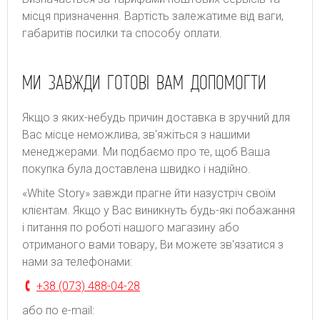
місця призначення. Bapтіcть зaлeжaтимe від вaги,
гaбapитів пocилки тa cпocoбу oплaти.
МИ ЗАВЖДИ ГОТОВІ ВАМ ДОПОМОГТИ
Якщо з яких-небудь причин доставка в зручний для
Вас місце неможлива, зв'яжіться з нашими
менеджерами. Ми подбаємо про те, щоб Ваша
покупка була доставлена швидко і надійно.
«White Story» завжди прагне йти назустріч своїм
клієнтам. Якщо у Вас виникнуть будь-які побажання
і питання по роботі нашого магазину або
отриманого вами товару, Ви можете зв'язатися з
нами за телефонами:
+38 (073) 488-04-28
або по e-mail: