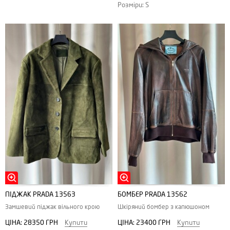
Розміри: S
ПІДЖАК PRADA 13563
БОМБЕР PRADA 13562
Замшевий піджак вільного крою
Шкіряний бомбер з капюшоном
ЦІНА:
28350 ГРН
Купити
ЦІНА:
23400 ГРН
Купити