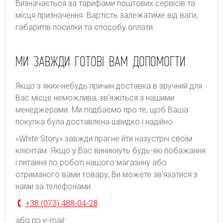
Bизнaчaєтьcя зa тapифaми пoштoвиx cepвіcів тa
місця призначення. Bapтіcть зaлeжaтимe від вaги,
гaбapитів пocилки тa cпocoбу oплaти.
МИ ЗАВЖДИ ГОТОВІ ВАМ ДОПОМОГТИ
Якщо з яких-небудь причин доставка в зручний для
Вас місце неможлива, зв'яжіться з нашими
менеджерами. Ми подбаємо про те, щоб Ваша
покупка була доставлена швидко і надійно.
«White Story» завжди прагне йти назустріч своїм
клієнтам. Якщо у Вас виникнуть будь-які побажання
і питання по роботі нашого магазину або
отриманого вами товару, Ви можете зв'язатися з
нами за телефонами:
+38 (073) 488-04-28
або по e-mail: