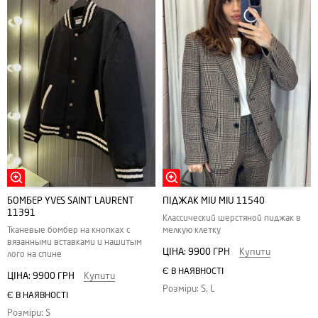
БОМБЕР YVES SAINT LAURENT
ПІДЖАК MIU MIU 11540
11391
Классический шерстяной пиджак в
Тканевые бомбер на кнопках с
мелкую клетку
вязанными вставками и нашитым
ЦІНА:
9900 ГРН
Купити
лого на спине
Є В НАЯВНОСТІ
ЦІНА:
9900 ГРН
Купити
Розміри: S, L
Є В НАЯВНОСТІ
Розміри: S