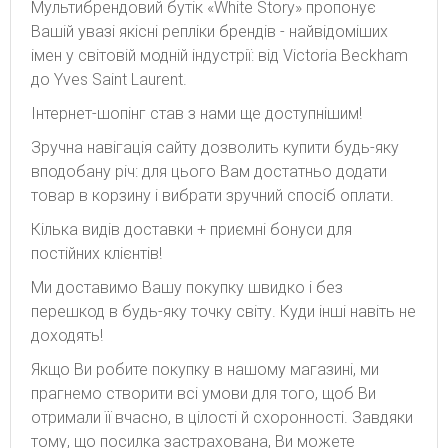
Мультибрендовий бутік «White Story» пропонує
Вашій увазі якісні репліки брендів - найвідоміших
імен у світовій модній індустрії: від Victoria Beckham
до Yves Saint Laurent.
Інтернет-шопінг став з нами ще доступнішим!
Зручна навігація сайту дозволить купити будь-яку
вподобану річ: для цього Вам достатньо додати
товар в корзину і вибрати зручний спосіб оплати.
Кілька видів доставки + приємні бонуси для
постійних клієнтів!
Ми доставимо Вашу покупку швидко і без
перешкод в будь-яку точку світу. Куди інші навіть не
доходять!
Якщо Ви робите покупку в нашому магазині, ми
прагнемо створити всі умови для того, щоб Ви
отримали її вчасно, в цілості й схоронності. Завдяки
тому, що посилка застрахована, Ви можете