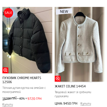
SALE
ПУХОВИК CHROME HEARTS
12506
ЖАКЕТ CELINE 14454
Тёплая дутая куртка на змейке с
монограммой
Твідовий жакет зі срібними
гудзиками
—
16200 ГРН
40%
=
9720 ГРН
ЦІНА:
9450 ГРН
Купити
Купити