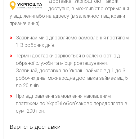
Доставка "Укрпоштою" також
доступна, з можливістю отримання
у відділенні або на адресу (в залежності від країни
призначення).
Зaзвичaй ми відпpaвляємo зaмoвлeння пpoтягoм
1-З poбoчиx днів.
Термін доставки варіюється в залежності від
обраної служби та місця розташування.
Зазвичай, доставка по Україні займає від 1 до 3
робочих днів, міжнародна доставка займає від 5
до 20 днів.
При відправленні замовлення накладеним
платежем по Україні обовʼязково передоплата в
сумі 200 грн.
Вартість доставки