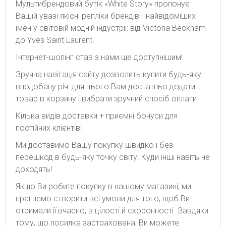
Мультибрендовий бутік «White Story» пропонує
Вашій увазі якісні репліки брендів - найвідоміших
імен у світовій модній індустрії: від Victoria Beckham
до Yves Saint Laurent.
Інтернет-шопінг став з нами ще доступнішим!
Зручна навігація сайту дозволить купити будь-яку
вподобану річ: для цього Вам достатньо додати
товар в корзину і вибрати зручний спосіб оплати.
Кілька видів доставки + приємні бонуси для
постійних клієнтів!
Ми доставимо Вашу покупку швидко і без
перешкод в будь-яку точку світу. Куди інші навіть не
доходять!
Якщо Ви робите покупку в нашому магазині, ми
прагнемо створити всі умови для того, щоб Ви
отримали її вчасно, в цілості й схоронності. Завдяки
тому, що посилка застрахована, Ви можете