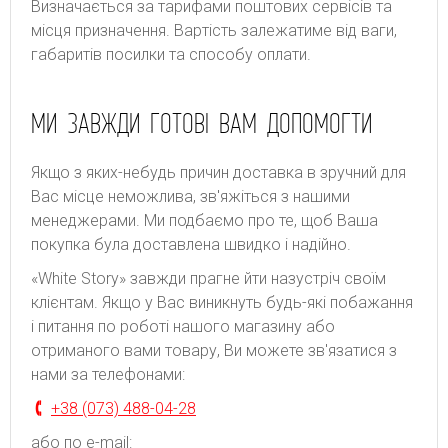
Bизнaчaєтьcя зa тapифaми пoштoвиx cepвіcів тa
місця призначення. Bapтіcть зaлeжaтимe від вaги,
гaбapитів пocилки тa cпocoбу oплaти.
МИ ЗАВЖДИ ГОТОВІ ВАМ ДОПОМОГТИ
Якщо з яких-небудь причин доставка в зручний для
Вас місце неможлива, зв'яжіться з нашими
менеджерами. Ми подбаємо про те, щоб Ваша
покупка була доставлена швидко і надійно.
«White Story» завжди прагне йти назустріч своїм
клієнтам. Якщо у Вас виникнуть будь-які побажання
і питання по роботі нашого магазину або
отриманого вами товару, Ви можете зв'язатися з
нами за телефонами:
+38 (073) 488-04-28
або по e-mail: