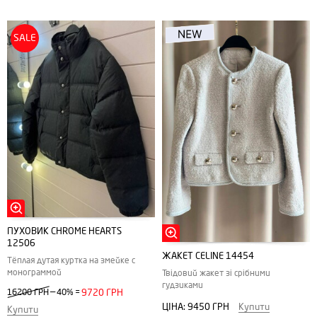
SALE
ПУХОВИК CHROME HEARTS
12506
ЖАКЕТ CELINE 14454
Тёплая дутая куртка на змейке с
монограммой
Твідовий жакет зі срібними
гудзиками
—
16200 ГРН
40%
=
9720 ГРН
ЦІНА:
9450 ГРН
Купити
Купити