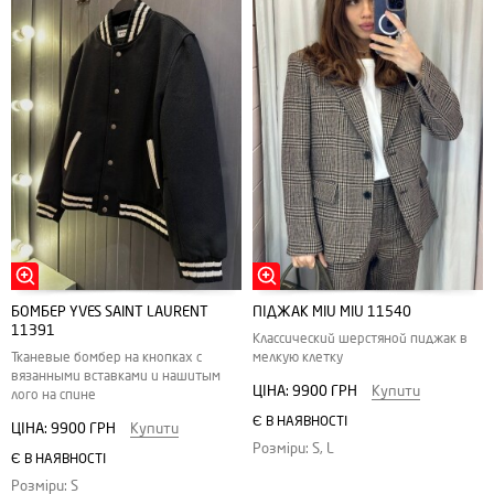
БОМБЕР YVES SAINT LAURENT
ПІДЖАК MIU MIU 11540
11391
Классический шерстяной пиджак в
Тканевые бомбер на кнопках с
мелкую клетку
вязанными вставками и нашитым
ЦІНА:
9900 ГРН
Купити
лого на спине
Є В НАЯВНОСТІ
ЦІНА:
9900 ГРН
Купити
Розміри: S, L
Є В НАЯВНОСТІ
Розміри: S