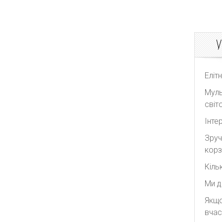
У
Еліт
Муль
світо
Інте
Зруч
корз
Кіль
Ми д
Якщо
вчас