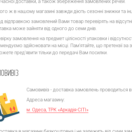
часної доставки, а також збереження замовлених речей.
ого ж в нашому магазині завжди діють сезонні знижки та інш
д відправкою замовлений Вами товар перевірять на відсутні
авка може зайняти від одного до семи днів.
вірку замовлення на предмет цілісності упаковки і відсутно
мендуємо здійснювати на місці. Пам'ятайте, що претензії з
ожете пред'явити тільки до передачі Вам посилки.
ОВИВІЗ
Самовивіз - доставка замовлень проводиться в р
Адреса магазину:
м. Одеса, ТРК «Аркадія-СІТІ»
оставка в магазини безкоштовна і не залежить від суми за