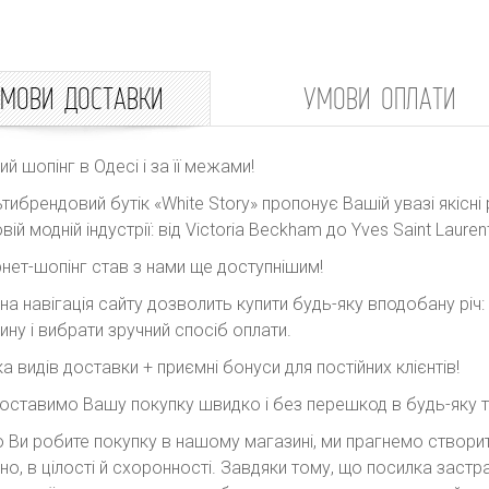
МОВИ ДОСТАВКИ
УМОВИ ОПЛАТИ
ний шопінг в Одесі і за її межами!
тибрендовий бутік «White Story» пропонує Вашій увазі якісні 
вій модній індустрії: від Victoria Beckham до Yves Saint Laurent
рнет-шопінг став з нами ще доступнішим!
на навігація сайту дозволить купити будь-яку вподобану річ
ину і вибрати зручний спосіб оплати.
ка видів доставки + приємні бонуси для постійних клієнтів!
оставимо Вашу покупку швидко і без перешкод в будь-яку точ
 Ви робите покупку в нашому магазині, ми прагнемо створити
но, в цілості й схоронності. Завдяки тому, що посилка заст