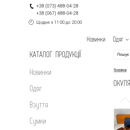
+
3
8
(0
7
3
)
4
8
8-
0
4-
2
8
+
3
8
(0
6
7
)
4
8
8-
0
4-
2
8
Щодня
з 11:00 до 20:00
Новинки
Одяг
КАТАЛОГ ПРОДУКЦІЇ
Пошук 
Новинки
Головна
ОКУЛЯ
Одяг
Взуття
Сумки