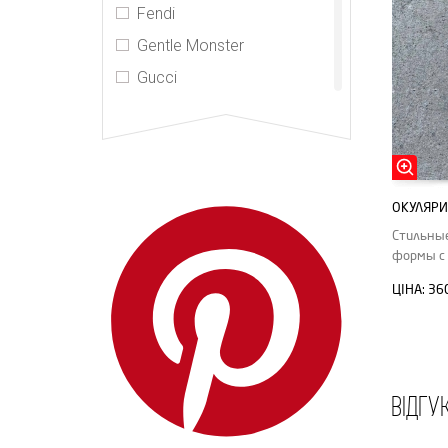
Fendi
Gentle Monster
Gucci
Jacquemus
Jacques Marie Mage
Loewe
Louis Vuitton
ОКУЛЯРИ
Marc Jacobs
Стильны
формы с
Max Mara
ЦІНА:
36
MIU MIU
PRADA
Super Sung
Thenri
ВІДГУ
Yves Saint Laurent