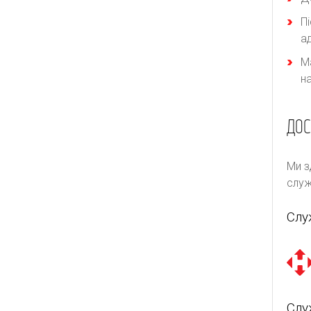
П
а
М
н
ДОС
Ми з
служ
Слу
Слу