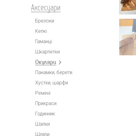
Аксесуари
Брелоки
Кепкі
Гаманці
Шкарпетки
Окуляри
Панамки, берети
Хустки, шарфи
Ремені
Прикраси
Годинник
Шапки
Шляпи