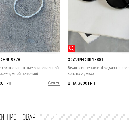
 CHNL 9378
ОКУЛЯРИ CDR 13881
е солнцезащитные очки овальной
Великі сонцезахисні окуляри із зол
 жемчужной цепочкой
лого на дужках
Купити
00 ГРН
ЦІНА:
3600 ГРН
КИ ПРО ТОВАР