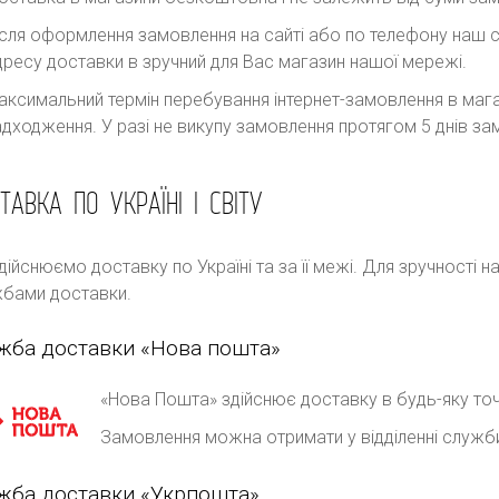
ісля оформлення замовлення на сайті або по телефону наш с
дресу доставки в зручний для Вас магазин нашої мережі.
аксимальний термін перебування інтернет-замовлення в магаз
адходження. У разі не викупу замовлення протягом 5 днів 
ТАВКА ПО УКРАЇНІ І СВІТУ
дійснюємо доставку по Україні та за її межі. Для зручності 
бами доставки.
жба доставки «Нова пошта»
«Нова Пошта» здійснює доставку в будь-яку точ
Замовлення можна отримати у відділенні служб
жба доставки «Укрпошта»