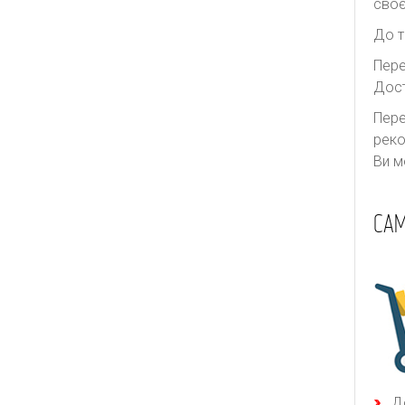
своє
До т
Пере
Дост
Пере
реко
Ви м
САМ
Д