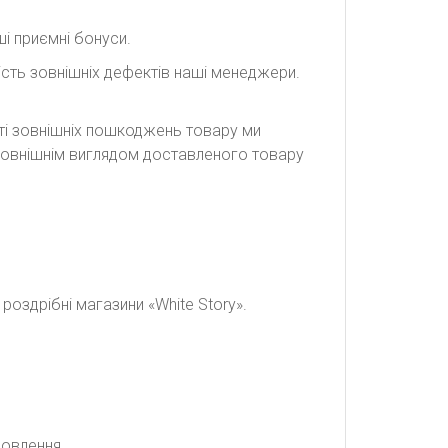
і приємні бонуси.
сть зовнішніх дефектів наші менеджери.
сті зовнішніх пошкоджень товару ми
а зовнішнім виглядом доставленого товару
оздрібні магазини «White Story».
мовлення.