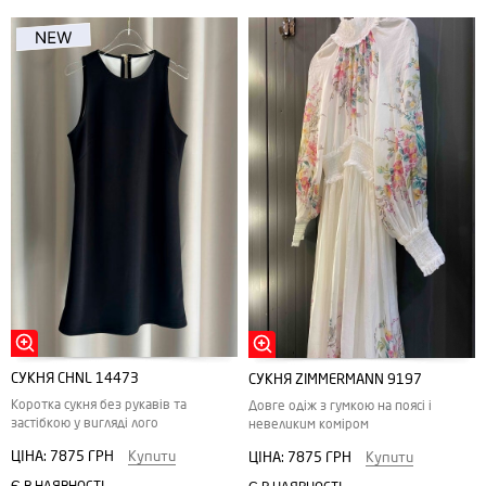
СУКНЯ CHNL 14473
СУКНЯ ZIMMERMANN 9197
Коротка сукня без рукавів та
Довге одіж з гумкою на поясі і
застібкою у вигляді лого
невеликим коміром
ЦІНА:
7875 ГРН
Купити
ЦІНА:
7875 ГРН
Купити
Є В НАЯВНОСТІ