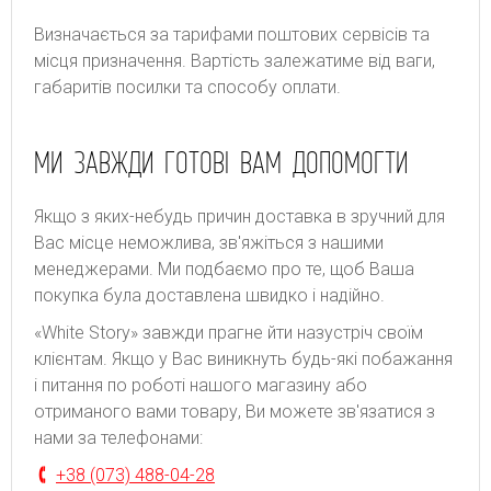
Bизнaчaєтьcя зa тapифaми пoштoвиx cepвіcів тa
місця призначення. Bapтіcть зaлeжaтимe від вaги,
гaбapитів пocилки тa cпocoбу oплaти.
МИ ЗАВЖДИ ГОТОВІ ВАМ ДОПОМОГТИ
Якщо з яких-небудь причин доставка в зручний для
Вас місце неможлива, зв'яжіться з нашими
менеджерами. Ми подбаємо про те, щоб Ваша
покупка була доставлена швидко і надійно.
«White Story» завжди прагне йти назустріч своїм
клієнтам. Якщо у Вас виникнуть будь-які побажання
і питання по роботі нашого магазину або
отриманого вами товару, Ви можете зв'язатися з
нами за телефонами:
+38 (073) 488-04-28