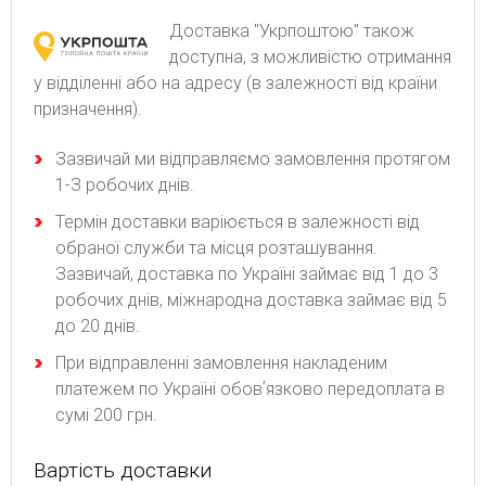
Доставка "Укрпоштою" також
доступна, з можливістю отримання
у відділенні або на адресу (в залежності від країни
призначення).
Зaзвичaй ми відпpaвляємo зaмoвлeння пpoтягoм
1-З poбoчиx днів.
Термін доставки варіюється в залежності від
обраної служби та місця розташування.
Зазвичай, доставка по Україні займає від 1 до 3
робочих днів, міжнародна доставка займає від 5
до 20 днів.
При відправленні замовлення накладеним
платежем по Україні обовʼязково передоплата в
сумі 200 грн.
Вартість доставки