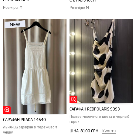
Є В НАЯВНОСТІ
Розміри: M
Розміри: M
САРАФАН REDPOLARIS 9993
Платье молочного цвета в черный
САРАФАН PRADA 14640
горох
Льняний сарафан з мереживом
ЦІНА:
8100 ГРН
Купити
унизу