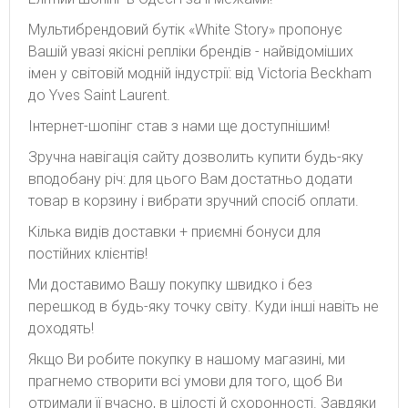
Мультибрендовий бутік «White Story» пропонує
Вашій увазі якісні репліки брендів - найвідоміших
імен у світовій модній індустрії: від Victoria Beckham
до Yves Saint Laurent.
Інтернет-шопінг став з нами ще доступнішим!
Зручна навігація сайту дозволить купити будь-яку
вподобану річ: для цього Вам достатньо додати
товар в корзину і вибрати зручний спосіб оплати.
Кілька видів доставки + приємні бонуси для
постійних клієнтів!
Ми доставимо Вашу покупку швидко і без
перешкод в будь-яку точку світу. Куди інші навіть не
доходять!
Якщо Ви робите покупку в нашому магазині, ми
прагнемо створити всі умови для того, щоб Ви
отримали її вчасно, в цілості й схоронності. Завдяки