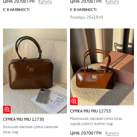
ЦІНА:
20700 ГРН
Купити
ЦІНА:
20700 ГРН
Купити
Є В НАЯВНОСТІ
Є В НАЯВНОСТІ
Розміри: 26х18х9
СУМКА MIU MIU 12755
Маленькая лаковая сумка beau
СУМКА MIU MIU 12730
naplak patent leather bag
Большая лаковая сумка-саквояж
beau bag
ЦІНА:
20700 ГРН
Купити