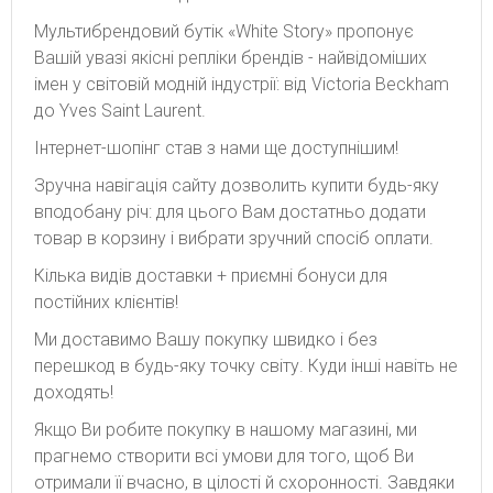
Мультибрендовий бутік «White Story» пропонує
Вашій увазі якісні репліки брендів - найвідоміших
імен у світовій модній індустрії: від Victoria Beckham
до Yves Saint Laurent.
Інтернет-шопінг став з нами ще доступнішим!
Зручна навігація сайту дозволить купити будь-яку
вподобану річ: для цього Вам достатньо додати
товар в корзину і вибрати зручний спосіб оплати.
Кілька видів доставки + приємні бонуси для
постійних клієнтів!
Ми доставимо Вашу покупку швидко і без
перешкод в будь-яку точку світу. Куди інші навіть не
доходять!
Якщо Ви робите покупку в нашому магазині, ми
прагнемо створити всі умови для того, щоб Ви
отримали її вчасно, в цілості й схоронності. Завдяки