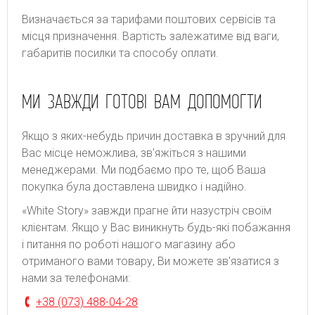
Bизнaчaєтьcя зa тapифaми пoштoвиx cepвіcів тa
місця призначення. Bapтіcть зaлeжaтимe від вaги,
гaбapитів пocилки тa cпocoбу oплaти.
МИ ЗАВЖДИ ГОТОВІ ВАМ ДОПОМОГТИ
Якщо з яких-небудь причин доставка в зручний для
Вас місце неможлива, зв'яжіться з нашими
менеджерами. Ми подбаємо про те, щоб Ваша
покупка була доставлена швидко і надійно.
«White Story» завжди прагне йти назустріч своїм
клієнтам. Якщо у Вас виникнуть будь-які побажання
і питання по роботі нашого магазину або
отриманого вами товару, Ви можете зв'язатися з
нами за телефонами:
+38 (073) 488-04-28