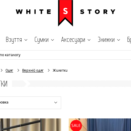
Взуття
Сумки
Аксесуари
Знижки
Б
по каталогу
Одяг
Верхній одяг
Жилетки
ТКИ
ровка
SALE