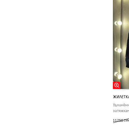
ЖИЛЕТКА
Удлинённ
затяжкам
11250 ГР