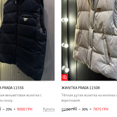
 PRADA 11556
ЖИЛЕТКА PRADA 11508
ая вельветовая жилетка с
Тёплая дутая жилетка на кнопках 
и снизу
воротником
Купити
—
9000 ГРН
—
7875 ГРН
Н
20%
=
11250 ГРН
30%
=