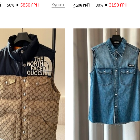
Купити
—
5850 ГРН
—
3150 ГРН
Н
50%
=
4500 ГРН
30%
=