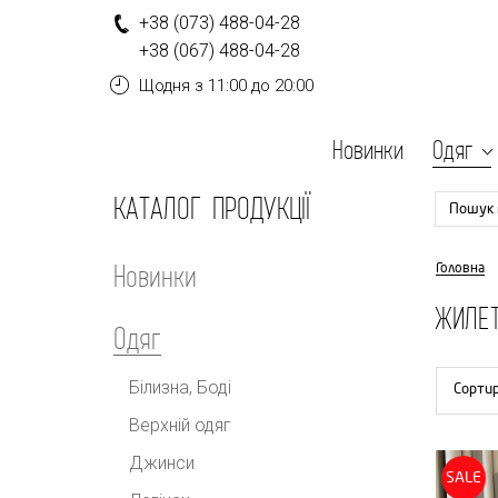
+
3
8
(0
7
3
)
4
8
8-
0
4-
2
8
+
3
8
(0
6
7
)
4
8
8-
0
4-
2
8
Щодня
з 11:00 до 20:00
Новинки
Одяг
КАТАЛОГ ПРОДУКЦІЇ
Пошук 
Новинки
Головна
ЖИЛЕ
Одяг
Білизна, Боді
Сорти
Верхній одяг
Джинси
SALE