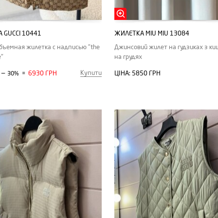
 GUCCI 10441
ЖИЛЕТКА MIU MIU 13084
бъемная жилетка с надписью "the
Джинсовий жилет на гудзиках з к
e"
на грудях
Купити
—
6930 ГРН
ЦІНА:
5850 ГРН
30%
=