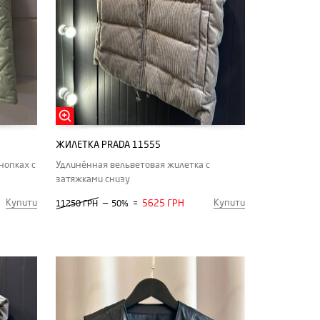
ЖИЛЕТКА PRADA 11555
нопках с
Удлинённая вельветовая жилетка с
затяжками снизу
Купити
Купити
—
5625 ГРН
11250 ГРН
50%
=