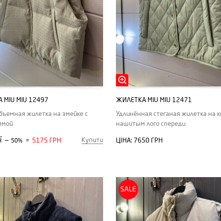
 MIU MIU 12497
ЖИЛЕТКА MIU MIU 12471
бъемная жилетка на змейке с
Удлинённая стеганая жилетка на к
ммой
нашитым лого спереди
Купити
—
5175 ГРН
ЦІНА:
7650 ГРН
Н
50%
=
SALE