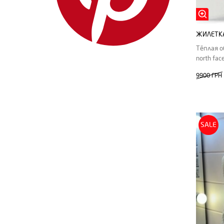
ЖИЛЕТКА
Тёплая о
north fac
9900 ГРН
SALE