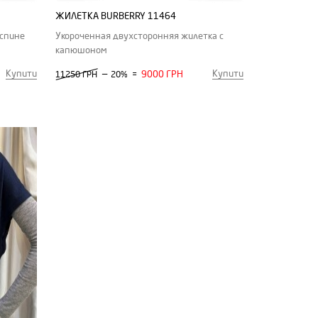
ЖИЛЕТКА BURBERRY 11464
 спине
Укороченная двухсторонняя жилетка с
капюшоном
Купити
Купити
—
9000 ГРН
11250 ГРН
20%
=