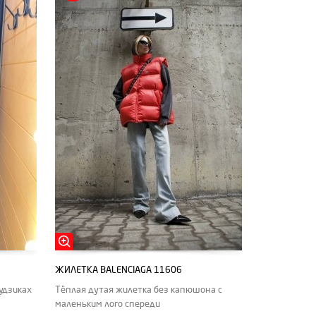
ЖИЛЕТКА BALENCIAGA 11606
удзиках
Тёплая дутая жилетка без капюшона с
маленьким лого спереди