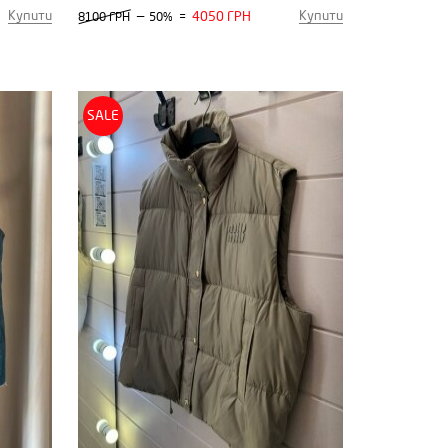
Купити
Купити
—
4050 ГРН
8100 ГРН
50%
=
SALE