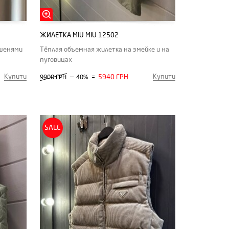
ЖИЛЕТКА MIU MIU 12502
ишенями
Тёплая объемная жилетка на змейке и на
пуговицах
Купити
Купити
—
5940 ГРН
9900 ГРН
40%
=
SALE