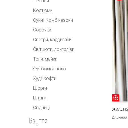
Легінси
Костюми
Сукні, Комбінезони
Сорочки
Светри, кардигани
Світшоти, лонгсліви
Топи, майки
Футболки, поло
Худі, кофти
Шорти
Штани
Спідниці
ЖИЛЕТКА
Длинная 
Взуття