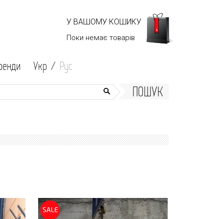
У ВАШОМУ КОШИКУ
Поки немає
товарів
ренди
Укр /
Рус
ПОШУК
SALE