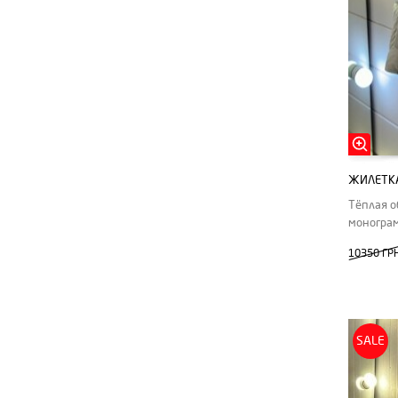
ЖИЛЕТКА
Тёплая о
моногра
10350 ГР
SALE