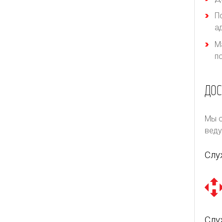
П
а
М
п
ДОС
Мы о
веду
Слу
Слу