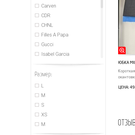
Carven
CDR
CHNL
Filles A Papa
Gucci
Isabel Garcia
ЮБКА MI
Jacquemus
Короткая
Размер:
Jasmine
окантовк
MIU MIU
L
ЦЕНА:
49
PRADA
M
Realisation
S
Rebecca Taylor
XS
ОТЗЫ
Sacai
М
The Attico