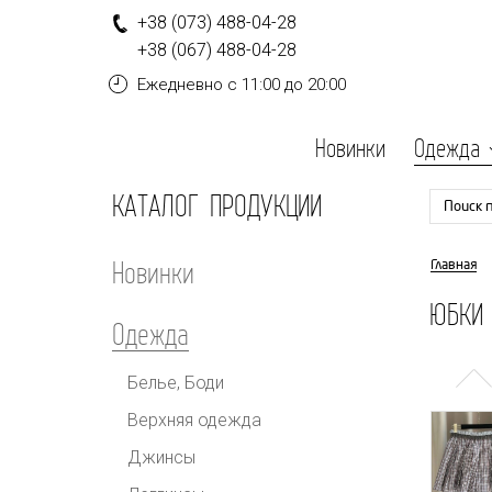
+
3
8
(0
7
3
)
4
8
8-
0
4-
2
8
+
3
8
(0
6
7
)
4
8
8-
0
4-
2
8
Ежедневно
с 11:00 до 20:00
Новинки
Одежда
КАТАЛОГ ПРОДУКЦИИ
Поиск 
Новинки
Главная
ЮБКИ 
Одежда
Белье, Боди
Верхняя одежда
Джинсы