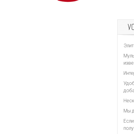
У
Элит
Муль
изве
Инте
Удоб
доба
Неск
Мы д
Если
полу