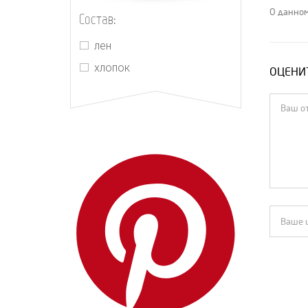
The Row
О данном
Состав:
Yves Saint Laurent
лен
Zimmermann
хлопок
ОЦЕНИТ