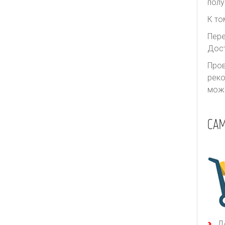
полу
К то
Пере
Дост
Пров
реко
може
СА
Д