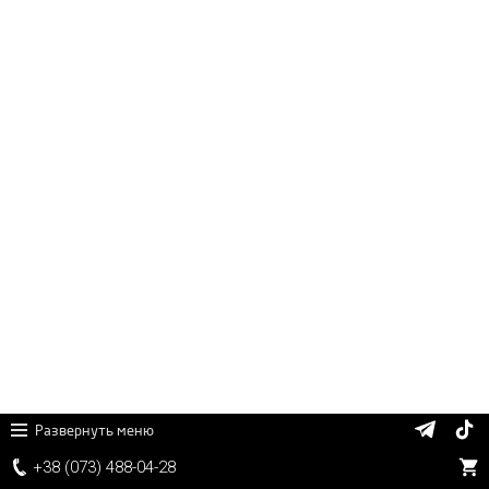
Развернуть меню
+38 (
0
7
3)
4
8
8
-0
4-
2
8