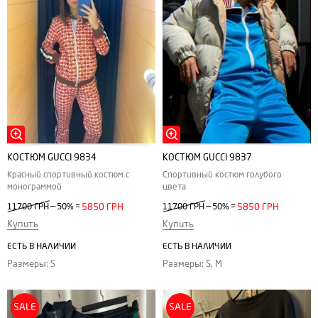
КОСТЮМ GUCCI 9834
КОСТЮМ GUCCI 9837
Красный спортивный костюм с
Спортивный костюм голубого
монограммой
цвета
—
—
11700 ГРН
50%
=
5850 ГРН
11700 ГРН
50%
=
5850 ГРН
Купить
Купить
ЕСТЬ В НАЛИЧИИ
ЕСТЬ В НАЛИЧИИ
Размеры: S
Размеры: S, M
SALE
SALE