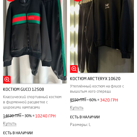
КОСТЮМ ARC'TERYX 10620
Утеплённый костюм на флисе с
КОСТЮМ GUCCI 12508
вышитым лого спереди
Классический спортивный костюм
—
8550 ГРН
60%
=
3420 ГРН
в фирменной расцветке с
широкими лампасами
Купить
—
14630 ГРН
30%
=
10240 ГРН
ЕСТЬ В НАЛИЧИИ
Купить
Размеры: L
ЕСТЬ В НАЛИЧИИ