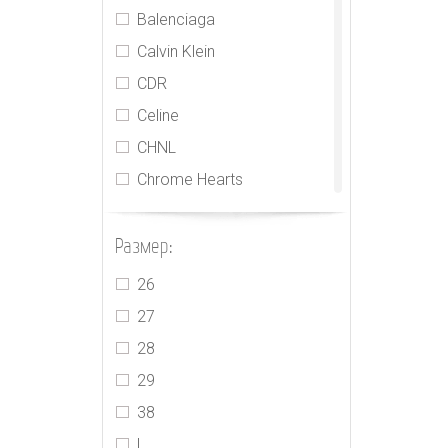
Balenciaga
Calvin Klein
CDR
Celine
CHNL
Chrome Hearts
EENK
Размер:
Frame
Givenchy
26
Gucci
27
Isabel Marant
28
Jacquemus
29
Kimhekim
38
Loewe
L