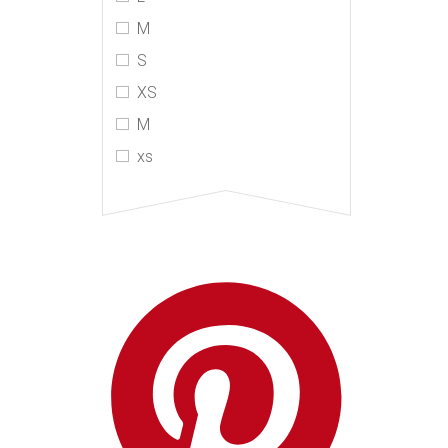
MIU MIU
M
MM6 Maison Margiela
S
Monse
XS
Mugler
М
Philosophy Di Lorenzo
хs
Serafini
PRADA
R13
RtA
Stella McCartney
The Attico
The Row
Toteme
Vetements