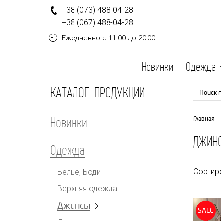
+
3
8
(0
7
3
)
4
8
8-
0
4-
2
8
+
3
8
(0
6
7
)
4
8
8-
0
4-
2
8
Ежедневно
с 11:00 до 20:00
Новинки
Одежда
КАТАЛОГ ПРОДУКЦИИ
Поиск 
Новинки
Главная
ДЖИН
Одежда
Сортир
Белье, Боди
Верхняя одежда
Джинсы
SALE