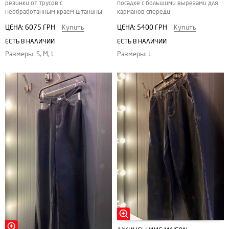
резинки от трусов с
посадке с большими вырезами для
необработанным краем штанины
карманов спереди
ЦЕНА:
6075 ГРН
Купить
ЦЕНА:
5400 ГРН
Купить
ЕСТЬ В НАЛИЧИИ
ЕСТЬ В НАЛИЧИИ
Размеры: S, M, L
Размеры: L