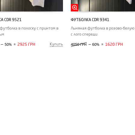
А CDR 9521
ФУТБОЛКА CDR 9341
футболка в полоску с принтом в
Льняная футболка в розово-белую
ьм
с лого спереди
Купить
—
2925 ГРН
—
1620 ГРН
50%
=
4050 ГРН
60%
=