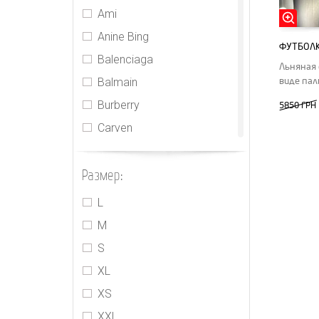
Ami
Anine Bing
ФУТБОЛК
Balenciaga
Льняная 
Balmain
виде пал
Burberry
5850 ГРН
Carven
CDR
Размер:
Celine
CHNL
L
Chrome Hearts
M
Fendi
S
Ganni
XL
Gucci
XS
Hermes
XXL