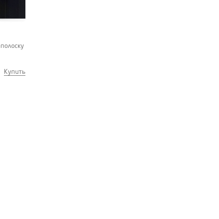
 полоску
Купить