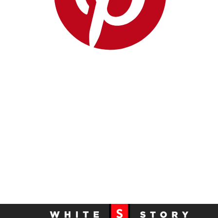
Puma
Sacai
The Attico
The Row
Undercover
Versache
Vetements
Victoria Beckham
We11done
Yves Saint Laurent
Zadig&Voltaire