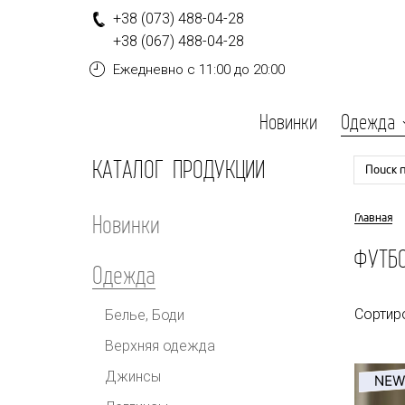
+
3
8
(0
7
3
)
4
8
8-
0
4-
2
8
+
3
8
(0
6
7
)
4
8
8-
0
4-
2
8
Ежедневно
с 11:00 до 20:00
Новинки
Одежда
КАТАЛОГ ПРОДУКЦИИ
Поиск 
Новинки
Главная
ФУТБО
Одежда
Сортир
Белье, Боди
Верхняя одежда
Джинсы