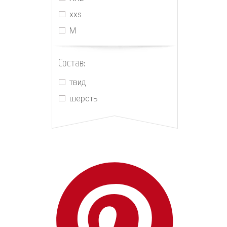
Heron Preston
xxs
Jacquemus
М
Jil Sander
Kimhekim
Состав:
Lanvin
твид
Loewe
шерсть
Louis Vuitton
Magda Butrym
Marni
MIU MIU
MM6 Maison Margiela
Off-White
Palm Angels
PRADA