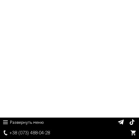
Развернуть меню
+38 (
0
7
3)
4
8
8
-0
4-
2
8