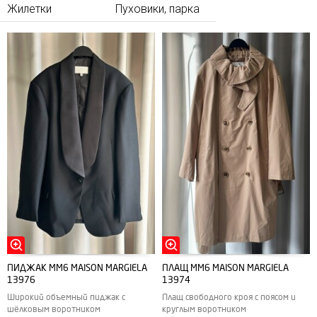
Жилетки
Пуховики, парка
ПИДЖАК MM6 MAISON MARGIELA
ПЛАЩ MM6 MAISON MARGIELA
13976
13974
Широкий объемный пиджак с
Плащ свободного кроя с поясом и
шёлковым воротником
круглым воротником