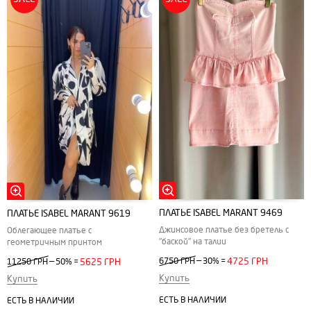
ПЛАТЬЕ ISABEL MARANT 9469
ПЛАТЬЕ ISABEL MARANT 9619
Джинсовое платье без бретель с
Облегающее платье с
"баской" на талии
геометричным принтом
—
—
6750 ГРН
30%
=
4725 ГРН
11250 ГРН
50%
=
5625 ГРН
Купить
Купить
ЕСТЬ В НАЛИЧИИ
ЕСТЬ В НАЛИЧИИ