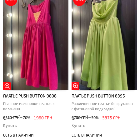
ПЛАТЬЕ РUSH BUTTON 9808
ПЛАТЬЕ PUSH BUTTON 8395
Пышное малиновое платье, с
Расклешенное платье без рукавов
воланами.
с фатиновой подкладкой
—
—
6530 ГРН
70%
=
1960 ГРН
6750 ГРН
50%
=
3375 ГРН
Купить
Купить
ЕСТЬ В НАЛИЧИИ
ЕСТЬ В НАЛИЧИИ