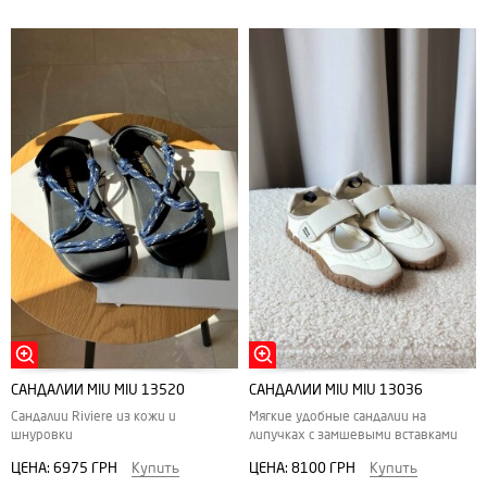
САНДАЛИИ MIU MIU 13520
САНДАЛИИ MIU MIU 13036
Сандалии Riviere из кожи и
Мягкие удобные сандалии на
шнуровки
липучках с замшевыми вставками
ЦЕНА:
6975 ГРН
Купить
ЦЕНА:
8100 ГРН
Купить