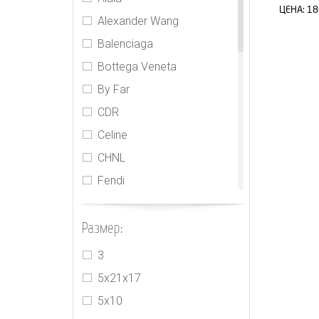
ЦЕНА:
18
Alexander Wang
Balenciaga
Bottega Veneta
By Far
CDR
Celine
CHNL
Fendi
Gabriela Hearts
Размер:
Givenchy
Goyard
3
Gucci
5х21х17
Hermes
5х10
Jacquemus