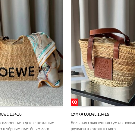
OEWE 13416
СУМКА LOEWE 13419
соломенная сумка с кожаным
Большая соломенная сумка с кож
м и чёрным плетёным лого
ручками и кожаным лого