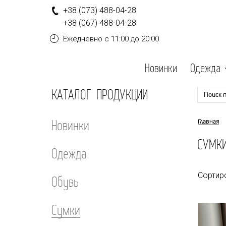
+
3
8
(0
7
3
)
4
8
8-
0
4-
2
8
+
3
8
(0
6
7
)
4
8
8-
0
4-
2
8
Ежедневно
с 11:00 до 20:00
Новинки
Одежда
КАТАЛОГ ПРОДУКЦИИ
Поиск 
Новинки
Главная
СУМК
Одежда
Сортир
Обувь
Сумки