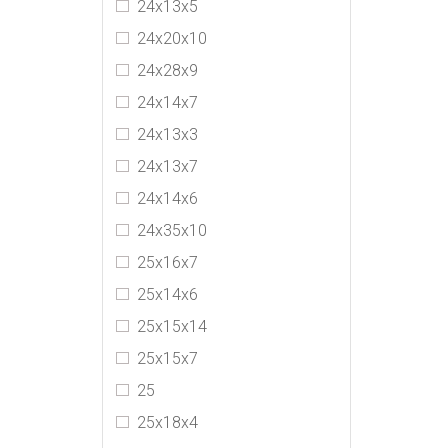
24х13х5
24х20х10
24х28х9
24х14х7
24х13х3
24х13х7
24x14x6
24x35x10
25х16х7
25х14х6
25х15х14
25x15x7
25
25х18х4