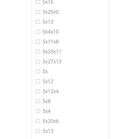
5х16
Jimmy Choo
5х26х0
Loewe
5х13
Louis Vuitton
5х4х10
MIU MIU
5х11х8
MM6 Maison Margiela
5х33х17
Off-White
5х27х13
PRADA
5x
Staud
5x12
The Row
5х12х4
Yves Saint Laurent
5х8
5x4
5x20x6
5x13