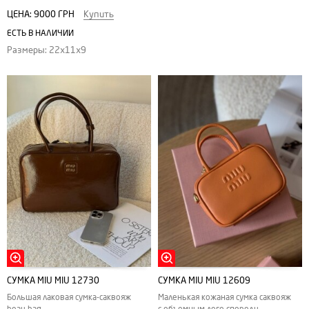
ЦЕНА:
9000 ГРН
Купить
ЕСТЬ В НАЛИЧИИ
Размеры: 22х11х9
СУМКА MIU MIU 12730
СУМКА MIU MIU 12609
Большая лаковая сумка-саквояж
Маленькая кожаная сумка саквояж