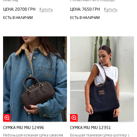
beau bag
с объемным лого спереди
ЦЕНА:
20700 ГРН
Купить
ЦЕНА:
7650 ГРН
Купить
ЕСТЬ В НАЛИЧИИ
ЕСТЬ В НАЛИЧИИ
СУМКА MIU MIU 12496
СУМКА MIU MIU 12351
Небольшая кожаная сумка саквояж
Большая тканевая сумка-шоппер с