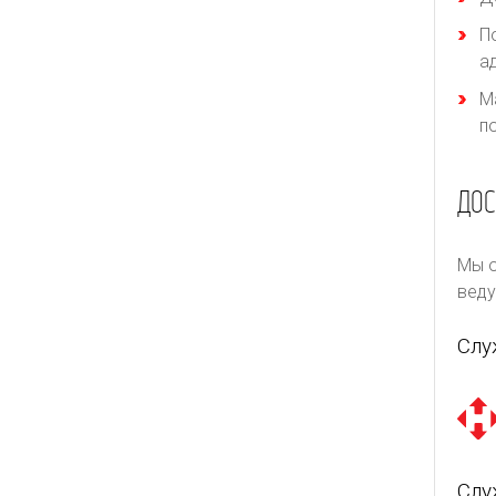
П
а
М
п
ДОС
Мы о
веду
Слу
Слу