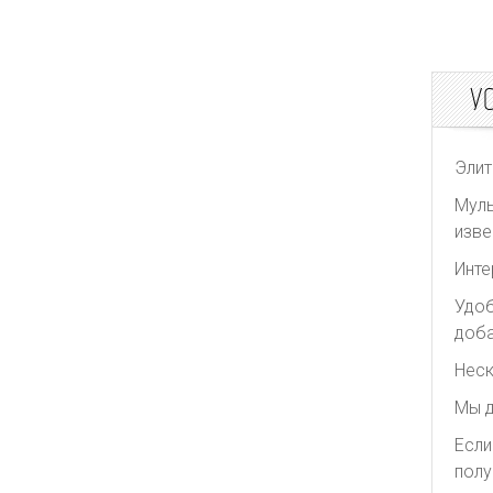
У
Элит
Муль
изве
Инте
Удоб
доба
Неск
Мы д
Если
полу