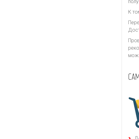
полу
К то
Пере
Дост
Пров
реко
може
СА
Д