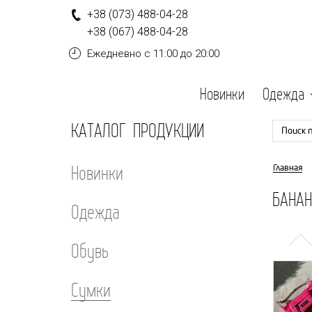
+
3
8
(0
7
3
)
4
8
8-
0
4-
2
8
+
3
8
(0
6
7
)
4
8
8-
0
4-
2
8
Ежедневно
с 11:00 до 20:00
Новинки
Одежда
КАТАЛОГ ПРОДУКЦИИ
Поиск 
Новинки
Главная
БАНАН
Одежда
Обувь
Сумки