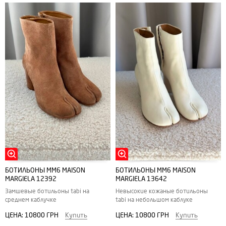
БОТИЛЬОНЫ MM6 MAISON
БОТИЛЬОНЫ MM6 MAISON
MARGIELA 12392
MARGIELA 13642
Замшевые ботильоны tabi на
Невысокие кожаные ботильоны
среднем каблучке
tabi на небольшом каблуке
ЦЕНА:
10800 ГРН
Купить
ЦЕНА:
10800 ГРН
Купить