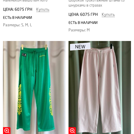
маленьким вышитым лого
Широкие трикотажные штаны со
шнурками в стразах
ЦЕНА:
6075 ГРН
Купить
ЦЕНА:
6075 ГРН
Купить
ЕСТЬ В НАЛИЧИИ
ЕСТЬ В НАЛИЧИИ
Размеры: S, M, L
Размеры: M