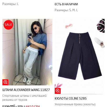
Размеры: L
ЕСТЬ В НАЛИЧИИ
Размеры: S, M, L
SALE
ШТАНИ ALEXANDER WANG 11827
Спортивные штаны с имитацией
КЮЛОТЫ CELINE 5285
резинки от трусов
Укороченные брюки (кюлоты)
—
6300 ГРН
30%
=
4410 ГРН