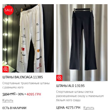
SALE
ШТАНЫ BALENCIAGA 11385
Спортивные трикотажные штаны
ШТАНЫ ALO 13195
с разными лого
Спортивные штаны слегка
—
5850 ГРН
30%
=
4095 ГРН
расклешенные снизу и маленьким
белым лого сзади
Купить
ЦЕНА:
4275 ГРН
Купить
ЕСТЬ В НАЛИЧИИ