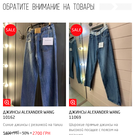
ОБРАТИТЕ ВНИМАНИЕ НА ТОВАРЫ
SALE
SALE
ДЖИНСЫ ALEXANDER WANG
ДЖИНСЫ ALEXANDER WANG
10162
11069
Синие джинсы с резинкой на талии
Широкие прямые джинсы на
высокой посадке с поясом на
—
5400 ГРН
50%
=
2700 ГРН