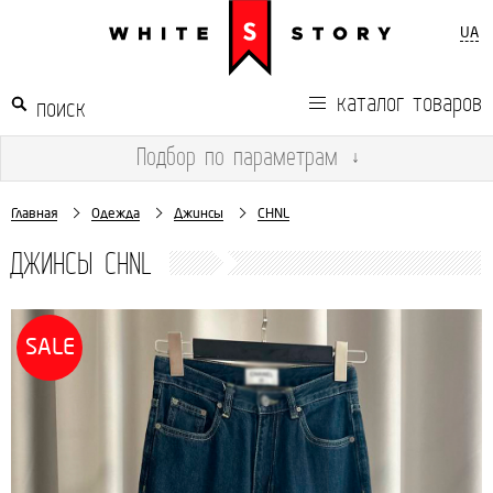
UA
каталог товаров
Подбор
по параметрам
↓
Главная
Одежда
Джинсы
CHNL
ДЖИНСЫ CHNL
SALE