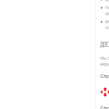
П
а
М
п
ДОС
Мы о
веду
Слу
Слу