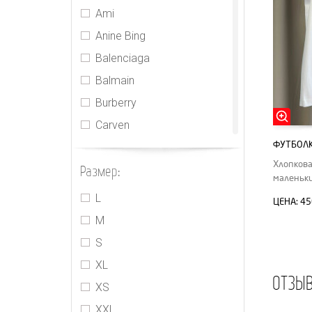
Ami
Anine Bing
Balenciaga
Balmain
Burberry
Carven
ФУТБОЛК
CDR
Хлопкова
Размер:
Celine
маленьки
CHNL
L
ЦЕНА:
45
Chrome Hearts
M
Fendi
S
Ganni
XL
ОТЗЫ
Gucci
XS
Hermes
XXL