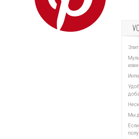
Puma
Sacai
У
The Attico
The Row
Undercover
Элит
Versache
Муль
изве
Vetements
Victoria Beckham
Инте
We11done
Удоб
доба
Yves Saint Laurent
Неск
Zadig&Voltaire
Мы д
Если
полу