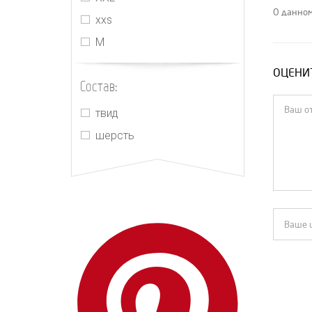
Heron Preston
О данном
xxs
Jacquemus
М
Jil Sander
ОЦЕНИТ
Kimhekim
Состав:
Lanvin
твид
Loewe
шерсть
Louis Vuitton
Magda Butrym
Marni
MIU MIU
MM6 Maison Margiela
Off-White
Palm Angels
PRADA