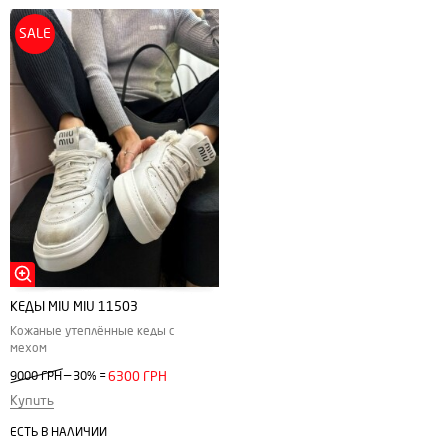
SALE
КЕДЫ MIU MIU 11503
Кожаные утеплённые кеды с
мехом
—
9000 ГРН
30%
=
6300 ГРН
Купить
ЕСТЬ В НАЛИЧИИ