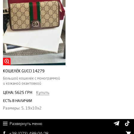
КОШЕЛЁК GUCCI 14279
Большой кошелёк с монограммой
и кожаной окантовкой
ЦЕНА:
5625 ГРН
Купить
ЕСТЬ В НАЛИЧИИ
Размеры: 5, 19х10х2
Развернуть меню
+38 (
0
7
3)
4
8
8
-0
4-
2
8