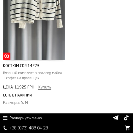
КОСТЮМ CDR 14273
Вязаный комплект в полоску, майка
+ кофта на пуговицах
ЦЕНА:
11925 ГРН
Купить
ЕСТЬ В НАЛИЧИИ
Размеры: S, M
Развернуть меню
+38 (
0
7
3)
4
8
8
-0
4-
2
8