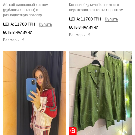
Лёгкий хлопковый костюм
Костюм: блуза+юбка нежного
(рубашка + штаны) в
персикового оттенка с принтом
разноцветную полоску
ЦЕНА:
11700 ГРН
Купить
ЦЕНА:
11700 ГРН
Купить
ЕСТЬ В НАЛИЧИИ
ЕСТЬ В НАЛИЧИИ
Размеры: M
Размеры: M