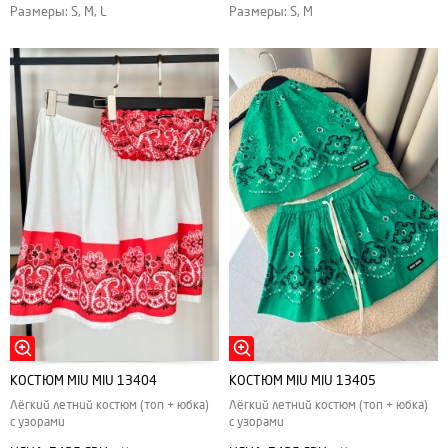
Размеры: S, M, L
Размеры: S, M
КОСТЮМ MIU MIU 13404
КОСТЮМ MIU MIU 13405
Лёгкий летний костюм (топ + юбка)
Лёгкий летний костюм (топ + юбка)
c узорами
с узорами