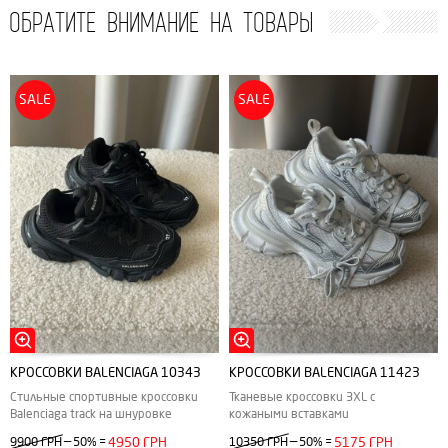
ОБРАТИТЕ ВНИМАНИЕ НА ТОВАРЫ
SALE
SALE
КРОССОВКИ BALENCIAGA 10343
КРОССОВКИ BALENCIAGA 11423
Стильные спортивные кроссовки
Тканевые кроссовки 3XL с
Balenciaga track на шнуровке
кожаными вставками
—
—
9900 ГРН
50%
=
4950 ГРН
10350 ГРН
50%
=
5175 ГРН