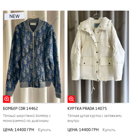
БОМБЕР CDR 14462
КУРТКА PRADA 14075
Тёплый шерстяной бомбер с
Тёплая дутая куртка с затяжками
монограммой по диагонали
внутри
ЦЕНА:
14400 ГРН
Купить
ЦЕНА:
14400 ГРН
Купить