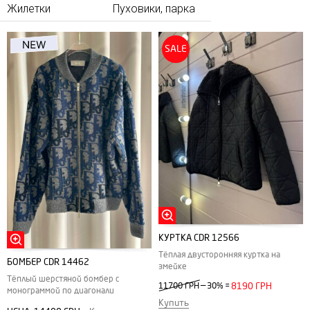
Жилетки
Пуховики, парка
SALE
КУРТКА CDR 12566
Тёплая двусторонняя куртка на
БОМБЕР CDR 14462
змейке
Тёплый шерстяной бомбер с
—
11700 ГРН
30%
=
8190 ГРН
монограммой по диагонали
Купить