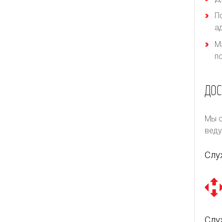
П
а
М
п
ДОС
Мы о
веду
Слу
Слу