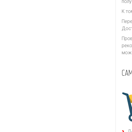
полу
К то
Пере
Дост
Пров
реко
може
СА
Д