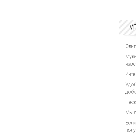
Sacai
The Attico
У
The Row
White Story
Yves Saint Laurent
Элит
Муль
изве
Инте
Удоб
доба
Неск
Мы д
Если
полу