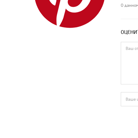
IENKI IENKI
О данном
Isabel Marant
Jacquemus
ОЦЕНИТ
Jil Sander
Loewe
Louis Vuitton
MIU MIU
MM6 Maison Margiela
Moncler
MSGM
Off-White
Pinko
PRADA
Rick Owens