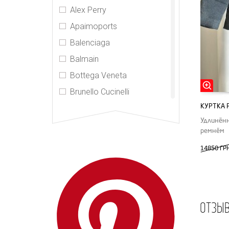
Alex Perry
Apaimoports
Balenciaga
Balmain
Bottega Veneta
Brunello Cucinelli
КУРТКА 
Burberry
Удлинённ
CDR
ремнём
Celine
14850 ГР
CHNL
Chrome Hearts
Elizabeth and James
ОТЗЫ
Gucci
Hermes