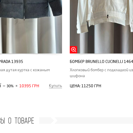
PRADA 13935
БОМБЕР BRUNELLO CUCINELLI 146
ая дутая куртка с кожаным
Хлопковый бомбер с подкладкой и
шифона
Купить
—
10395 ГРН
ЦЕНА:
11250 ГРН
Н
30%
=
ВЫ О ТОВАРЕ