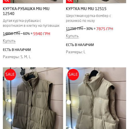
КУРТКА-РУБАШКА MIU MIU
КУРТКА MIU MIU 12515
12540
Шерстяная куртка-бомбер с
Дутая куртка-рубашка с
резинкой по низу
воротником в клетку на пуговицах
—
11250 ГРН
30%
=
7875 ГРН
—
14850 ГРН
60%
=
5940 ГРН
Купить
Купить
ЕСТЬ В НАЛИЧИИ
ЕСТЬ В НАЛИЧИИ
Размеры: L
Размеры: S, M, L
SALE
SALE