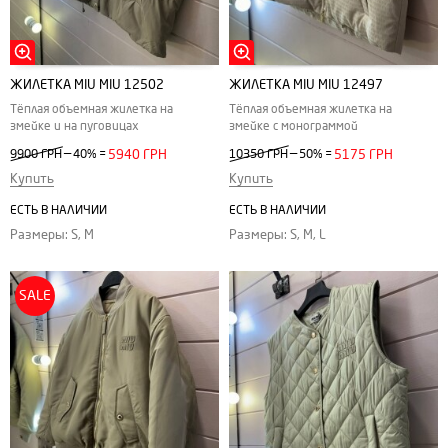
ЖИЛЕТКА MIU MIU 12502
ЖИЛЕТКА MIU MIU 12497
Тёплая объемная жилетка на
Тёплая объемная жилетка на
змейке и на пуговицах
змейке с монограммой
—
—
9900 ГРН
40%
=
5940 ГРН
10350 ГРН
50%
=
5175 ГРН
Купить
Купить
ЕСТЬ В НАЛИЧИИ
ЕСТЬ В НАЛИЧИИ
Размеры: S, M
Размеры: S, M, L
SALE