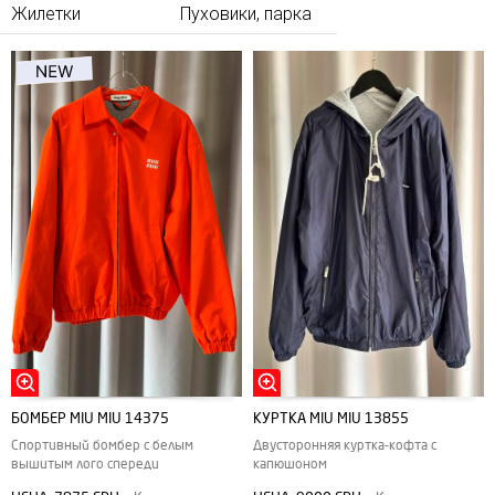
Жилетки
Пуховики, парка
БОМБЕР MIU MIU 14375
КУРТКА MIU MIU 13855
Спортивный бомбер с белым
Двусторонняя куртка-кофта с
вышитым лого спереди
капюшоном