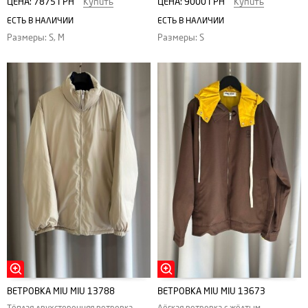
ЦЕНА:
7875 ГРН
Купить
ЦЕНА:
9000 ГРН
Купить
ЕСТЬ В НАЛИЧИИ
ЕСТЬ В НАЛИЧИИ
Размеры: S, M
Размеры: S
ВЕТРОВКА MIU MIU 13788
ВЕТРОВКА MIU MIU 13673
Тёплая двухсторонняя ветровка
Лёгкая ветровка с жёлтым