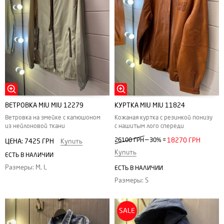
ВЕТРОВКА MIU MIU 12279
КУРТКА MIU MIU 11824
Ветровка на змейке с капюшоном
Кожаная куртка с резинкой понизу
из нейлоновой ткани
с нашитым лого спереди
—
26100 ГРН
30%
=
18270 ГРН
ЦЕНА:
7425 ГРН
Купить
Купить
ЕСТЬ В НАЛИЧИИ
Размеры: M, L
ЕСТЬ В НАЛИЧИИ
Размеры: S
SALE