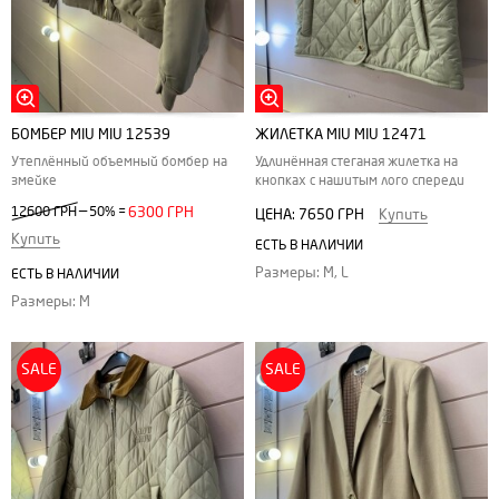
БОМБЕР MIU MIU 12539
ЖИЛЕТКА MIU MIU 12471
Утеплённый объемный бомбер на
Удлинённая стеганая жилетка на
змейке
кнопках с нашитым лого спереди
—
12600 ГРН
50%
=
6300 ГРН
ЦЕНА:
7650 ГРН
Купить
Купить
ЕСТЬ В НАЛИЧИИ
Размеры: M, L
ЕСТЬ В НАЛИЧИИ
Размеры: M
SALE
SALE