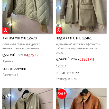
КУРТКА MIU MIU 12470
ПИДЖАК MIU MIU 12461
Объемная стёганая куртка с
Удлинённый пиджак с эффектом
вельветовым воротником
рубашки в коричневую клетку
снизу
—
8550 ГРН
50%
=
4275 ГРН
—
7650 ГРН
20%
=
6120 ГРН
Купить
Купить
ЕСТЬ В НАЛИЧИИ
ЕСТЬ В НАЛИЧИИ
Размеры: L
Размеры: S, M, L
SALE