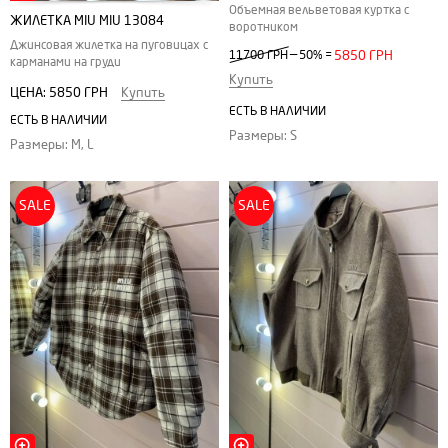
Объемная вельветовая куртка с
ЖИЛЕТКА MIU MIU 13084
воротником
Джинсовая жилетка на пуговицах с
—
11700 ГРН
50%
=
5850 ГРН
карманами на груди
Купить
ЦЕНА:
5850 ГРН
Купить
ЕСТЬ В НАЛИЧИИ
ЕСТЬ В НАЛИЧИИ
Размеры: S
Размеры: M, L
SALE
SALE