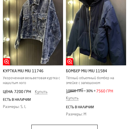
КУРТКА MIU MIU 11746
БОМБЕР MIU MIU 11584
Укороченная вельветовая куртка с
Тёплый объемный бомбер на
нашитым лого
змейке с запюшоном
—
10800 ГРН
30%
=
7560 ГРН
ЦЕНА:
7200 ГРН
Купить
Купить
ЕСТЬ В НАЛИЧИИ
Размеры: S, L
ЕСТЬ В НАЛИЧИИ
Размеры: M