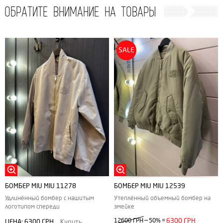
ОБРАТИТЕ ВНИМАНИЕ НА ТОВАРЫ
SALE
БОМБЕР MIU MIU 11278
БОМБЕР MIU MIU 12539
Удлинённый бомбер с нашитым
Утеплённый объемный бомбер на
логотипом спереди
змейке
—
12600 ГРН
50%
=
6300 ГРН
ЦЕНА:
6300 ГРН
Купить