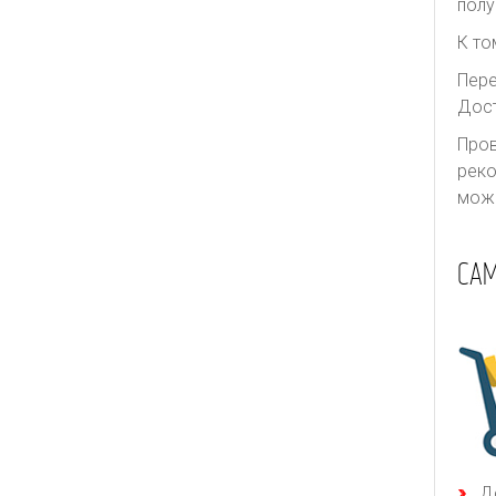
полу
К то
Пере
Дост
Пров
реко
може
СА
Д