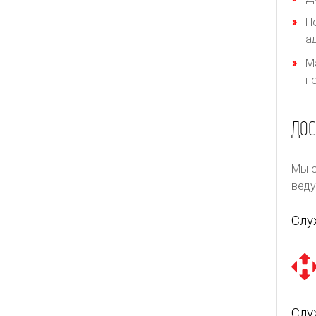
П
а
М
п
ДОС
Мы о
веду
Слу
Слу