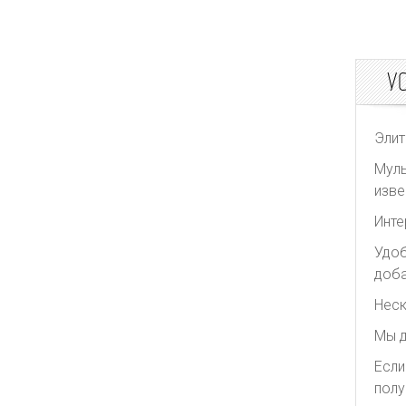
Sacai
The Attico
У
The Row
White Story
Yves Saint Laurent
Элит
Муль
изве
Инте
Удоб
доба
Неск
Мы д
Если
полу