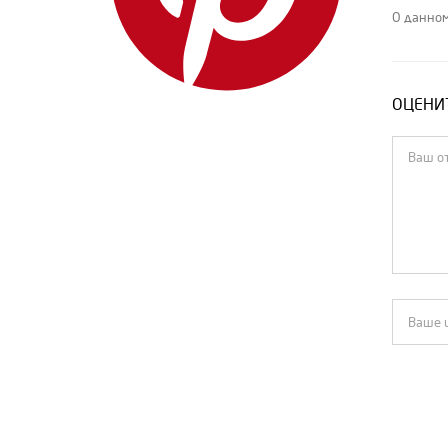
IENKI IENKI
О данном
Isabel Marant
Jacquemus
ОЦЕНИТ
Jil Sander
Loewe
Louis Vuitton
MIU MIU
MM6 Maison Margiela
Moncler
MSGM
Off-White
Pinko
PRADA
Rick Owens