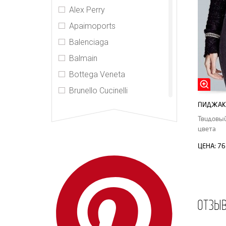
Alex Perry
Apaimoports
Balenciaga
Balmain
Bottega Veneta
Brunello Cucinelli
ПИДЖАК 
Burberry
Твидовый
CDR
цвета
Celine
ЦЕНА:
76
CHNL
Chrome Hearts
Elizabeth and James
ОТЗЫ
Gucci
Hermes