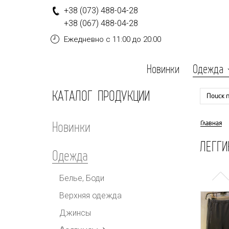
+
3
8
(0
7
3
)
4
8
8-
0
4-
2
8
+
3
8
(0
6
7
)
4
8
8-
0
4-
2
8
Ежедневно
с 11:00 до 20:00
Новинки
Одежда
КАТАЛОГ ПРОДУКЦИИ
Поиск 
Новинки
Главная
ЛЕГГИ
Одежда
Белье, Боди
Верхняя одежда
Джинсы