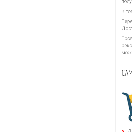
полу
К то
Пере
Дост
Пров
реко
може
СА
Д