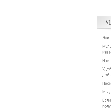
У
Элит
Муль
изве
Инте
Удоб
доба
Неск
Мы д
Если
полу