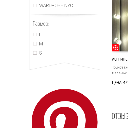
WARDROBE.NYC
Размер:
L
M
S
ЛЕГГИНС
Трикота
маленьки
ЦЕНА:
42
ОТЗЫ