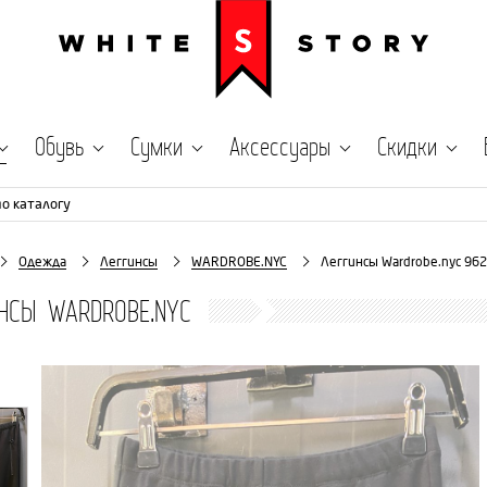
Обувь
Сумки
Аксессуары
Скидки
по каталогу
Одежда
Леггинсы
WARDROBE.NYC
Леггинсы Wardrobe.nyc 96
НСЫ WARDROBE.NYC