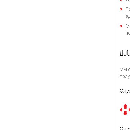
П
а
М
п
ДОС
Мы о
веду
Слу
Слу