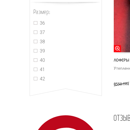
Размер:
36
37
38
39
40
ЛОФЕРЫ 
Утеплен
41
42
8550 ГРН
ОТЗЫ