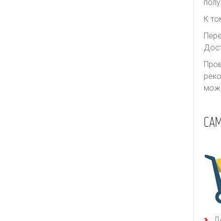
полу
К то
Пере
Дост
Пров
реко
може
СА
Д