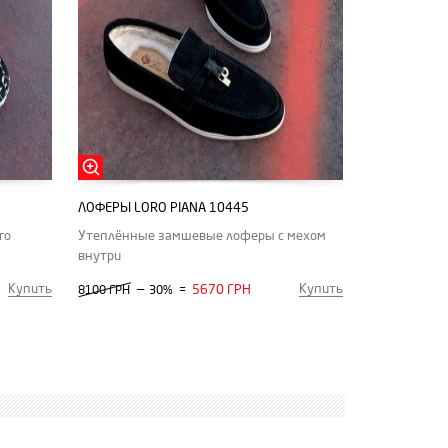
ЛОФЕРЫ LORO PIANA 10445
го
Утеплённые замшевые лоферы с мехом
внутри
Купить
Купить
—
5670 ГРН
8100 ГРН
30%
=