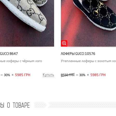
GUCCI 8647
ЛОФЕРЫ GUCCI 10576
ные лоферы с чёрным лого
Утепленные лоферы с золотым ло
Купить
—
5985 ГРН
—
5985 ГРН
30%
=
8550 ГРН
30%
=
ВЫ О ТОВАРЕ