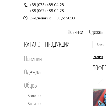
+
3
8
(0
7
3
)
4
8
8-
0
4-
2
8
+
3
8
(0
6
7
)
4
8
8-
0
4-
2
8
Ежедневно
с 11:00 до 20:00
Новинки
Одежда
КАТАЛОГ ПРОДУКЦИИ
Поиск 
Новинки
Главная
ЛОФЕР
Одежда
Обувь
Балетки
Ботинки