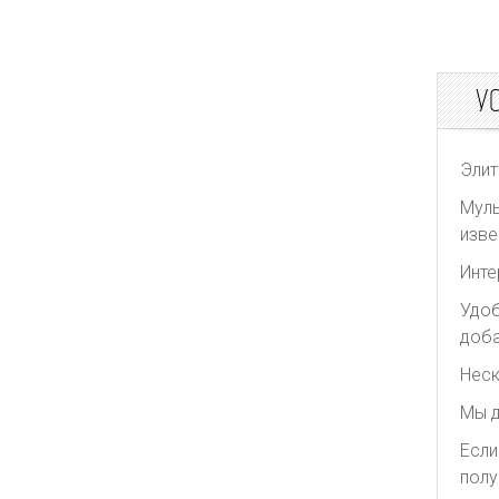
У
Элит
Муль
изве
Инте
Удоб
доба
Неск
Мы д
Если
полу