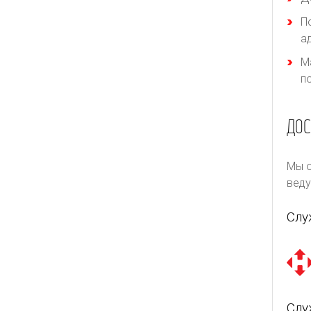
П
а
М
п
ДОС
Мы о
веду
Слу
Слу