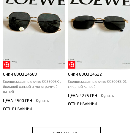
ОЧКИ GUCCI 14568
ОЧКИ GUCCI 14622
Солнцезащитные очки GG2209SK с
Солнцезащитные очки GG2098S 01
большой линзой и монограммой
с чёрной линзой
на ней
ЦЕНА:
4275 ГРН
Купить
ЦЕНА:
4500 ГРН
Купить
ЕСТЬ В НАЛИЧИИ
ЕСТЬ В НАЛИЧИИ