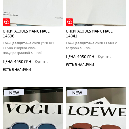
ОЧКИ JACQUES MARIE MAGE
ОЧКИ JACQUES MARIE MAGE
14598
14341
Солнцезащитные очки JMMCR6F
Солнцезащитные очки CLARK с
CLARK с коричневой
голубой линзой
полупрозрачной линзой
ЦЕНА:
4950 ГРН
Купить
ЦЕНА:
4950 ГРН
Купить
ЕСТЬ В НАЛИЧИИ
ЕСТЬ В НАЛИЧИИ