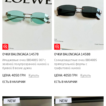
ОЧКИ BALENCIAGA 14578
ОЧКИ BALENCIAGA 14588
Имиджевые очки BB0486S 007 с
Солнцезащитные очки ВВ0488S
зелёной полупрозрачной линзой и
прямоугольной формы с
буквой В возле дужки
графитовой линзой
ЦЕНА:
4050 ГРН
Купить
ЦЕНА:
4050 ГРН
Купить
ЕСТЬ В НАЛИЧИИ
ЕСТЬ В НАЛИЧИИ