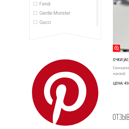
Fendi
Gentle Monster
Gucci
Jacquemus
Jacques Marie Mage
Loewe
Louis Vuitton
ОЧКИ JA
Marc Jacobs
Солнцеза
линзой
Max Mara
ЦЕНА:
49
MIU MIU
PRADA
Super Sung
Thenri
ОТЗЫ
Tom Ford