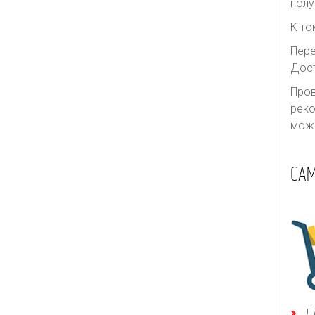
полу
К то
Пере
Дост
Пров
реко
може
СА
Д