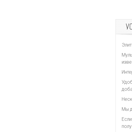
У
Элит
Муль
изве
Инте
Удоб
доба
Неск
Мы д
Если
полу