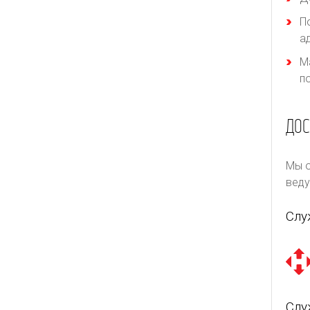
П
а
М
п
ДОС
Мы о
веду
Слу
Слу