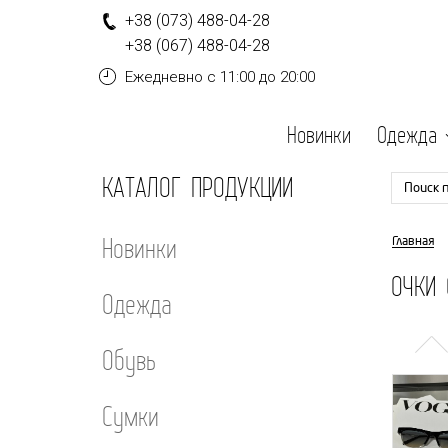
+
3
8
(0
7
3
)
4
8
8-
0
4-
2
8
+
3
8
(0
6
7
)
4
8
8-
0
4-
2
8
Ежедневно
с 11:00 до 20:00
Новинки
Одежда
КАТАЛОГ ПРОДУКЦИИ
Поиск 
Новинки
Главная
ОЧКИ 
Одежда
Обувь
Сумки