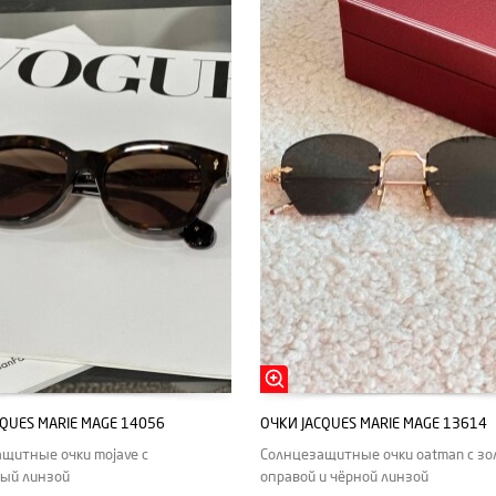
CQUES MARIE MAGE 14056
ОЧКИ JACQUES MARIE MAGE 13614
щитные очки mojave с
Солнцезащитные очки oatman с зо
ый линзой
оправой и чёрной линзой