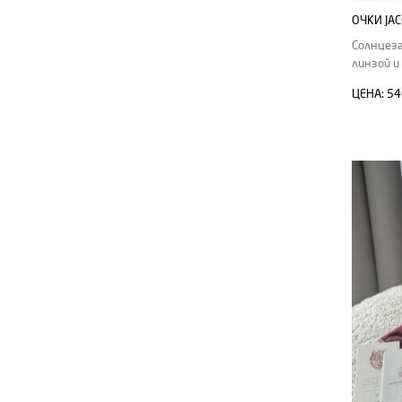
ОЧКИ JA
Солнцеза
линзой и
ЦЕНА:
54