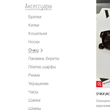
Аксессуары
Брелки
Кепки
Кошельки
Носки
Очки
Панамки, береты
Платки, шарфы
Ремни
Украшения
Часы
ОЧКИ JA
Шапки
Солнцеза
коричнев
Шляпы