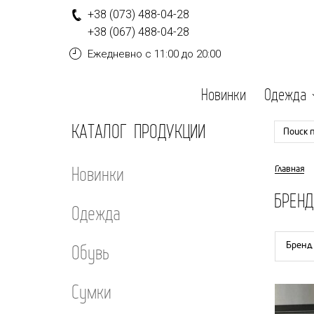
+
3
8
(0
7
3
)
4
8
8-
0
4-
2
8
+
3
8
(0
6
7
)
4
8
8-
0
4-
2
8
Ежедневно
с 11:00 до 20:00
Новинки
Одежда
КАТАЛОГ ПРОДУКЦИИ
Поиск 
Новинки
Главная
БРЕН
Одежда
Обувь
Бренд
Сумки