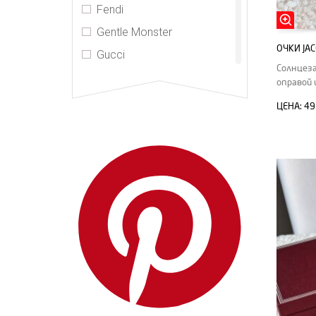
Fendi
Gentle Monster
ОЧКИ JA
Gucci
Солнцеза
Jacquemus
оправой 
Jacques Marie Mage
ЦЕНА:
49
Loewe
Louis Vuitton
Marc Jacobs
Max Mara
MIU MIU
PRADA
Super Sung
Thenri
Yves Saint Laurent