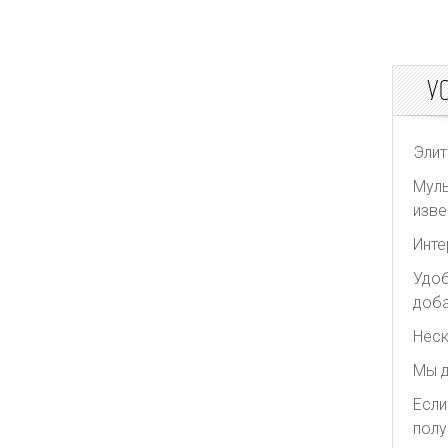
У
Элит
Муль
изве
Инте
Удоб
доба
Неск
Мы д
Если
полу