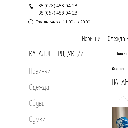
+
3
8
(0
7
3
)
4
8
8-
0
4-
2
8
+
3
8
(0
6
7
)
4
8
8-
0
4-
2
8
Ежедневно
с 11:00 до 20:00
Новинки
Одежда
КАТАЛОГ ПРОДУКЦИИ
Поиск 
Новинки
Главная
ПАНАМ
Одежда
Обувь
Сумки