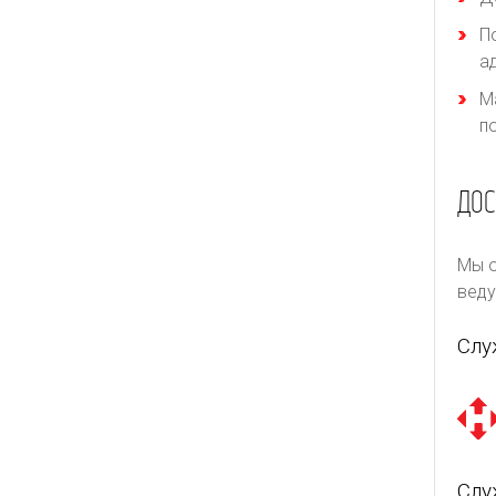
П
а
М
п
ДОС
Мы о
веду
Слу
Слу