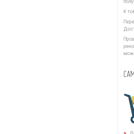
полу
К то
Пере
Дост
Пров
реко
може
СА
Д