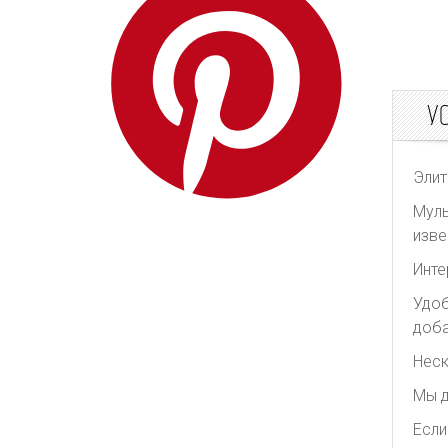
Redpolaris
Reformation
REMAIN Birger
Christensen
У
Rick Owens
Rixo
Элит
Rodarte
Муль
Roksanda
изве
Self Portrait
Инте
Shonajoy
Удоб
Shona Joy
доба
Significant Other
Неск
The Attico
Мы д
The Row
Если