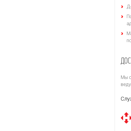
Д
П
а
М
п
ДОС
Мы о
веду
Слу