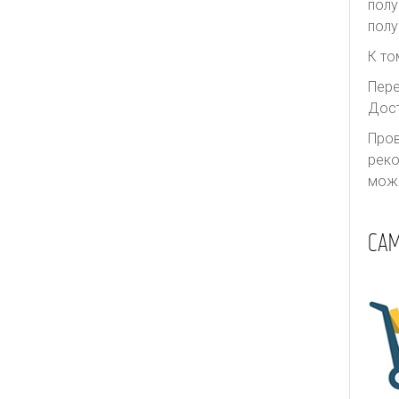
Thurley
полу
полу
Ulla Johnson
К то
Valentino
Пере
We11done
Дост
Yves Saint Laurent
Пров
Zimmermann
реко
може
СА