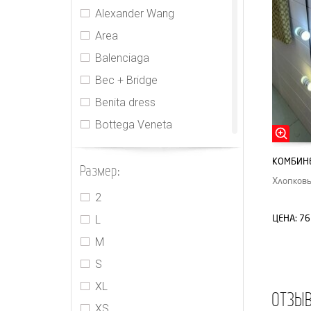
Alexander Wang
Area
Balenciaga
Bec + Bridge
Benita dress
Bottega Veneta
CDR
КОМБИНЕ
Размер:
Cecilie Bahnsen
Хлопковы
CHNL
2
Elie Tahari
L
ЦЕНА:
76
Gucci
M
Houseofcb
S
Innika Choo
XL
ОТЗЫ
Isabel Marant
XS