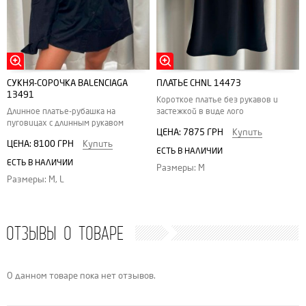
СУКНЯ-СОРОЧКА BALENCIAGA
ПЛАТЬЕ CHNL 14473
13491
Короткое платье без рукавов и
Длинное платье-рубашка на
застежкой в виде лого
пуговицах с длинным рукавом
ЦЕНА:
7875 ГРН
Купить
ЦЕНА:
8100 ГРН
Купить
ЕСТЬ В НАЛИЧИИ
ЕСТЬ В НАЛИЧИИ
Размеры: M
Размеры: M, L
ОТЗЫВЫ О ТОВАРЕ
О данном товаре пока нет отзывов.