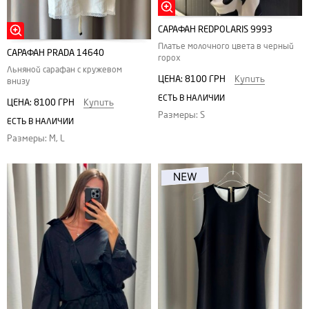
САРАФАН REDPOLARIS 9993
Платье молочного цвета в черный
САРАФАН PRADA 14640
горох
Льняной сарафан с кружевом
ЦЕНА:
8100 ГРН
Купить
внизу
ЕСТЬ В НАЛИЧИИ
ЦЕНА:
8100 ГРН
Купить
Размеры: S
ЕСТЬ В НАЛИЧИИ
Размеры: M, L