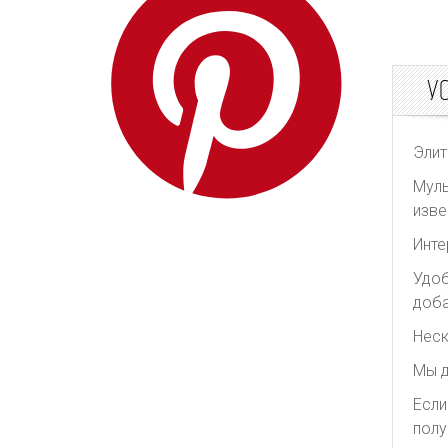
Redpolaris
Reformation
У
REMAIN Birger
Christensen
Rick Owens
Элит
Rixo
Муль
Rodarte
изве
Roksanda
Инте
Self Portrait
Удоб
Shonajoy
доба
Shona Joy
Неск
Significant Other
Мы д
The Attico
Если
The Row
полу