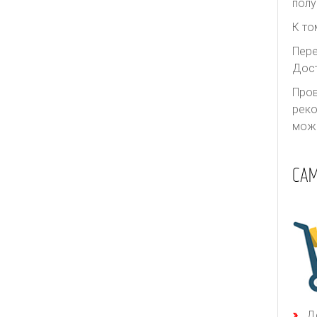
полу
Thurley
Ulla Johnson
К то
Valentino
Пере
Дост
We11done
Пров
Yves Saint Laurent
реко
Zimmermann
може
СА
Д