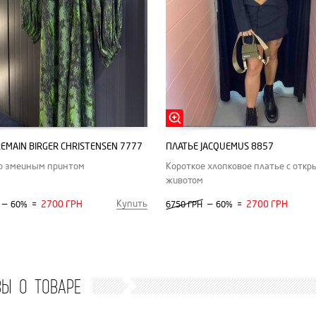
EMAIN BIRGER CHRISTENSEN 7777
ПЛАТЬЕ JACQUEMUS 8857
со змеиным принтом
Короткое хлопковое платье с отк
животом
Купить
—
2700 ГРН
—
2700 ГРН
60%
=
6750 ГРН
60%
=
ВЫ О ТОВАРЕ