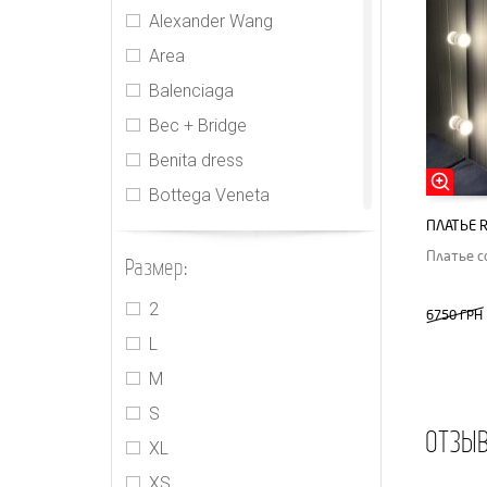
Alexander Wang
Area
Balenciaga
Bec + Bridge
Benita dress
Bottega Veneta
ПЛАТЬЕ R
CDR
Платье 
Размер:
Cecilie Bahnsen
CHNL
2
6750 ГРН
Elie Tahari
L
Gucci
M
Houseofcb
S
ОТЗЫ
Innika Choo
XL
Isabel Marant
XS