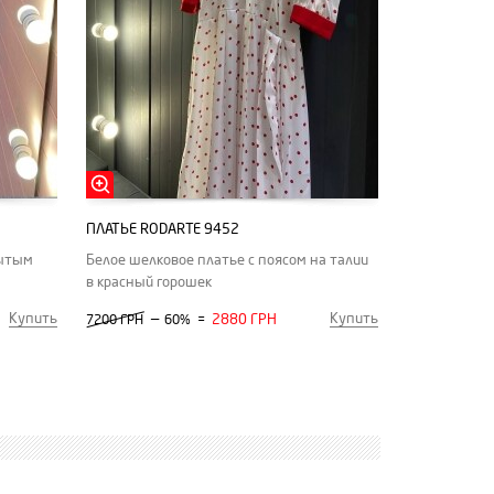
ПЛАТЬЕ RODARTE 9452
рытым
Белое шелковое платье с поясом на талии
в красный горошек
Купить
Купить
—
2880 ГРН
7200 ГРН
60%
=