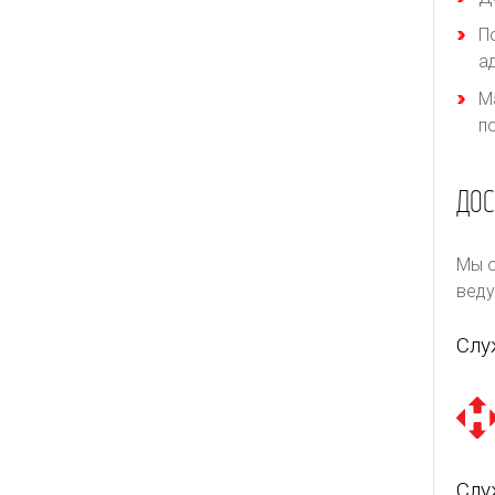
П
а
М
п
ДОС
Мы о
веду
Слу
Слу